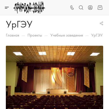
УрГЭУ
—
—
—
Главная
Проекты
Учебные заведения
УрГЭУ