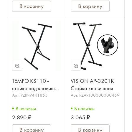
В корзину
В корзину
TEMPO KS110 -
VISION AP-3201К
стойка под клавиши с
Стойка клавишная
защелкой
Арт.
PZINV441855
Арт.
PZART00000000459
В наличии
В наличии
2 890 ₽
3 065 ₽
В корзину
В корзину