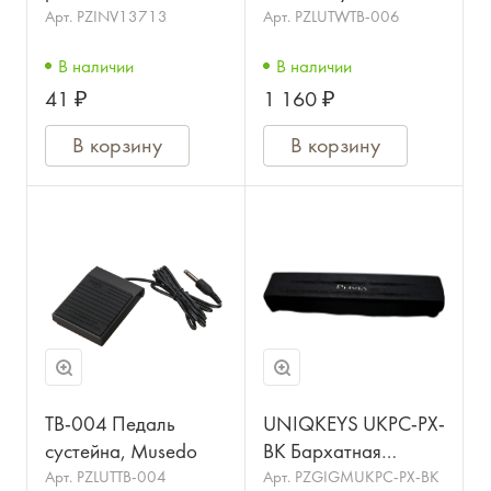
клавишных стоек
клавишных
Арт.
PZINV13713
Арт.
PZLUTWTB-006
заглушка
В наличии
В наличии
41 ₽
1 160 ₽
В корзину
В корзину
TB-004 Педаль
UNIQKEYS UKPC-PX-
сустейна, Musedo
BK Бархатная
накидка для
Арт.
PZLUTTB-004
Арт.
PZGIGMUKPC-PX-BK