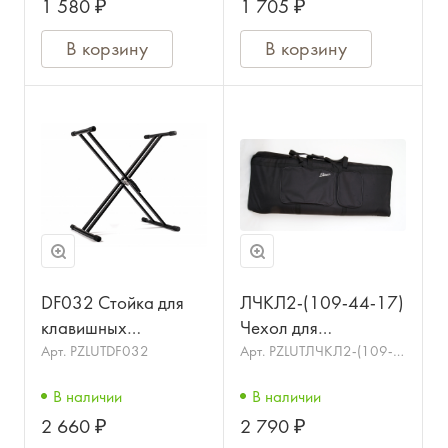
1 580 ₽
1 705 ₽
В корзину
В корзину
DF032 Стойка для
ЛЧКЛ2-(109-44-17)
клавишных
Чехол для
инструментов,
клавишных,
Арт.
PZLUTDF032
Арт.
PZLUTЛЧКЛ2-(109-
44-17)
двойная, с зажимом,
утепленный, LUTNER
В наличии
В наличии
SOUNDKING
2 660 ₽
2 790 ₽