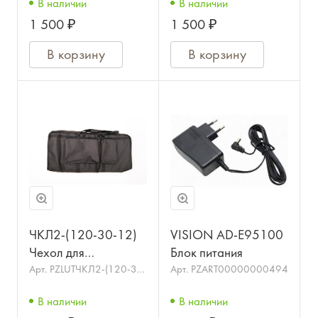
В наличии
В наличии
фортепиано
фортепиано
1 500 ₽
1 500 ₽
YAMAHA, CASIO,
YAMAHA, CASIO,
ROLAND
ROLAND
В корзину
В корзину
ЧКЛ2-(120-30-12)
VISION AD-E95100
Чехол для
Блок питания
клавишных,
Арт.
PZLUTЧКЛ2-(120-30-
Арт.
PZART00000000494
12)
утепленный, LUTNER
В наличии
В наличии