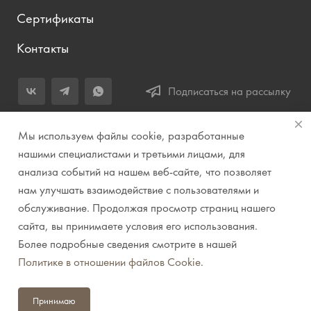
Сертификаты
Контакты
Подписаться на рассылку
+7 (343) 283-04-11
Мы используем файлы cookie, разработанные
Заказать звонок
нашими специалистами и третьими лицами, для
анализа событий на нашем веб-сайте, что позволяет
info@prirodazvuka.ru
нам улучшать взаимодействие с пользователями и
620144, г. Екатеринбург, ул. Хохрякова, д. 98, салон 27, ТЦ
обслуживание. Продолжая просмотр страниц нашего
«Весенний», 2 этаж, Центральный вход с ул. Куйбышева
сайта, вы принимаете условия его использования.
Более подробные сведения смотрите в нашей
© 2007-2026 Компания "Природа звука" // Звук. Свет.
Политике в отношении файлов Cookie
.
Видео. Комплексные решения. Музыкальные
инструменты
Принимаю