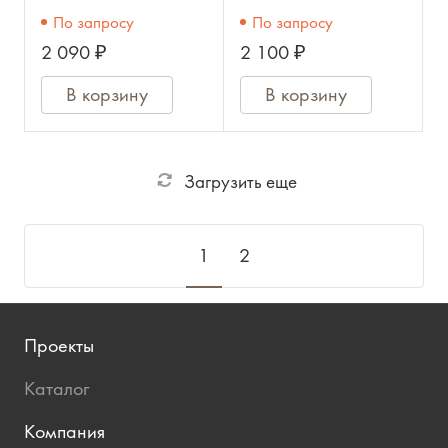
струн,
19стр.,
По запросу
По запросу
металлические,
металлические,
2 090 ₽
2 100 ₽
ГУСЕЛЬНИК
ГУСЕЛЬНИК
В корзину
В корзину
Загрузить еще
1
2
Проекты
Каталог
Компания