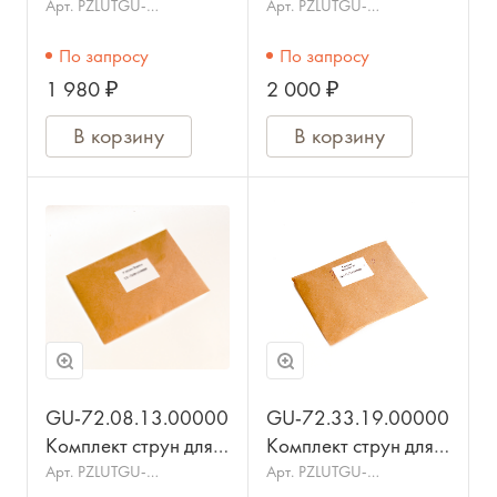
гуслей Ладья 15стр.,
гуслей Облегчённые
Арт.
PZLUTGU-
Арт.
PZLUTGU-
72.03.15.00000
72.31.19.00000
металлические,
19стр.,
По запросу
По запросу
ГУСЕЛЬНИК
металлические,
1 980 ₽
2 000 ₽
ГУСЕЛЬНИК
В корзину
В корзину
GU-72.08.13.00000
GU-72.33.19.00000
Комплект струн для
Комплект струн для
гуслей Варяги, 13
гуслей Звучные
Арт.
PZLUTGU-
Арт.
PZLUTGU-
72.08.13.00000
72.33.19.00000