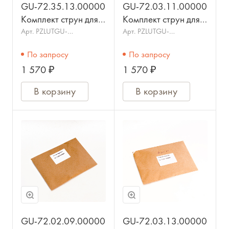
GU-72.35.13.00000
GU-72.03.11.00000
Комплект струн для
Комплект струн для
гуслей Псковские
гуслей Ладья 11 стр.,
Арт.
PZLUTGU-
Арт.
PZLUTGU-
72.35.13.00000
72.03.11.00000
13стр.,
металлические,
По запросу
По запросу
металлические,
ГУСЕЛЬНИК
1 570 ₽
1 570 ₽
ГУСЕЛЬНИК
В корзину
В корзину
GU-72.02.09.00000
GU-72.03.13.00000