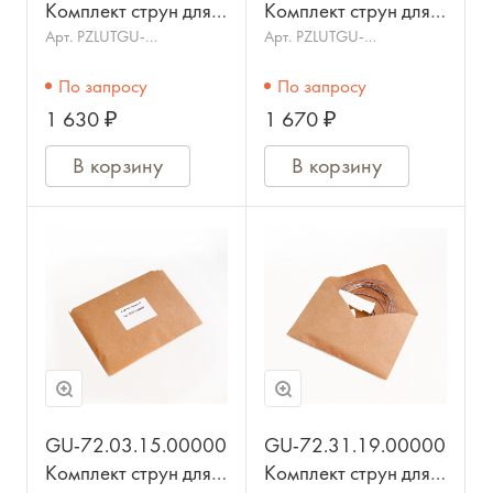
Комплект струн для
Комплект струн для
гуслей Брынчаги
гуслей Ладья 13стр.,
Арт.
PZLUTGU-
Арт.
PZLUTGU-
72.02.09.00000
72.03.13.00000
9стр.,
металлические,
По запросу
По запросу
металлические,
ГУСЕЛЬНИК
1 630 ₽
1 670 ₽
ГУСЕЛЬНИК
В корзину
В корзину
GU-72.03.15.00000
GU-72.31.19.00000
Комплект струн для
Комплект струн для