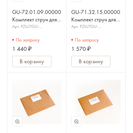
GU-72.01.09.00000
GU-71.32.15.00000
Комплект струн для
Комплект струн для
гуслей
гуслей Звончатые
Арт.
PZLUTGU-
Арт.
PZLUTGU-
72.01.09.00000
71.32.15.00000
Скоморошины 9стр.,
15стр.,
По запросу
По запросу
металлические,
металлические,
1 440 ₽
1 570 ₽
ГУСЕЛЬНИК
ГУСЕЛЬНИК
В корзину
В корзину