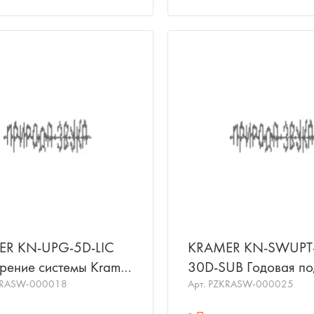
R KN-UPG-5D-LIC
KRAMER KN-SWUPT
рение системы Kramer
30D-SUB Годовая по
k на 5 устройств.
KRASW-000018
на обновление сист
Арт.
PZKRASW-000025
активации
Kramer Network на 