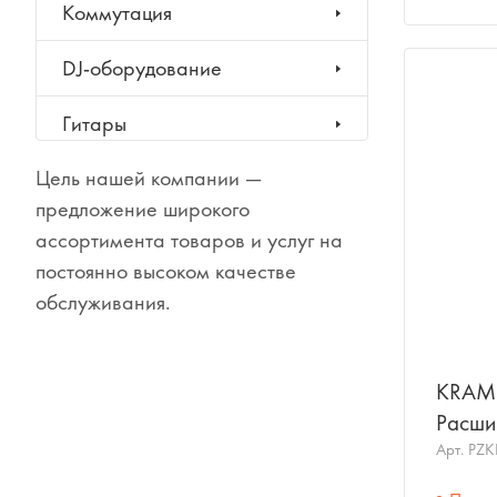
Коммутация
DJ-оборудование
Гитары
Цель нашей компании —
Клавишные инструменты
предложение широкого
Ударные инструменты
ассортимента товаров и услуг на
постоянно высоком качестве
Духовые инструменты
обслуживания.
Классические инструменты
KRAME
Народные инструменты
Расши
Networ
Арт.
PZ
Баяны, аккордеоны,
гармони
Ключ 