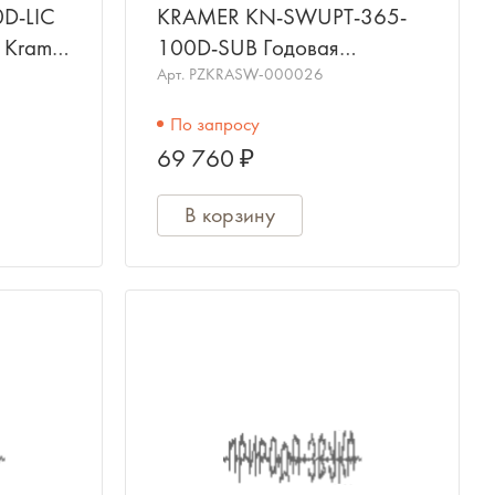
D-LIC
KRAMER KN-SWUPT-365-
 Kramer
100D-SUB Годовая
йств.
подписка на обновление
Арт.
PZKRASW-000026
системы Kramer Network на
По запросу
100 устройств.
69 760 ₽
В корзину