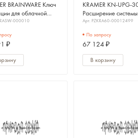
ER BRAINWARE Ключ
KRAMER KN-UPG-30
ации для облачной
Расширение системы
мы управления Kramer
KRASW-000010
Network на 30 устро
Арт.
PZKRA60-00012499
l для сенсорных
Ключ активации
просу
По запросу
1 ₽
67 124 ₽
орзину
В корзину