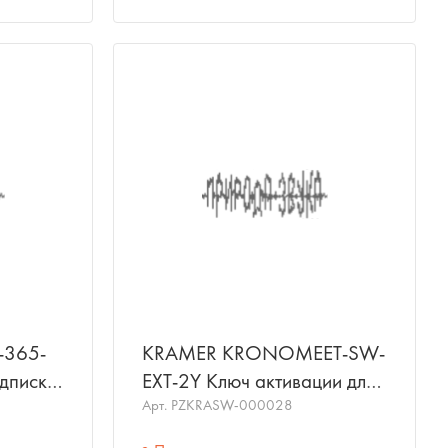
-365-
KRAMER KRONOMEET-SW-
дписка
EXT-2Y Ключ активации для
емы
облачной системы
Арт.
PZKRASW-000028
30
управления Kramer