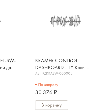
ET-SW-
KRAMER CONTROL
ии для
DASHBOARD - 1Y Ключ
активации для облачной
Арт.
PZKRASW-000005
системы управления Kramer
По запросу
Control D
30 376 ₽
В корзину