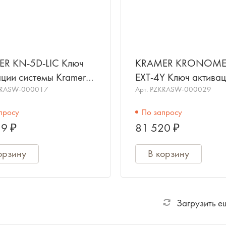
R KN-5D-LIC Ключ
KRAMER KRONOME
ации системы Kramer
EXT-4Y Ключ активац
rk на 5 устройств
KRASW-000017
облачной системы
Арт.
PZKRASW-000029
управления Kramer
просу
По запросу
KronoMeet; 4 года
9 ₽
81 520 ₽
орзину
В корзину
Загрузить е