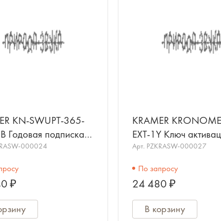
ER KN-SWUPT-365-
KRAMER KRONOME
B Годовая подписка
EXT-1Y Ключ активац
новление системы
KRASW-000024
облачной системы
Арт.
PZKRASW-000027
r Network на 5
управления Kramer
просу
По запросу
ств. Клю
KronoMeet; 1 год
0 ₽
24 480 ₽
орзину
В корзину