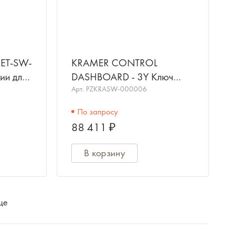
ET-SW-
KRAMER CONTROL
ии для
DASHBOARD - 3Y Ключ
активации для облачной
Арт.
PZKRASW-000006
системы управления Kramer
По запросу
Control D
88 411 ₽
В корзину
ще