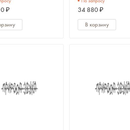
просу
По запросу
устройств. К
0 ₽
34 880 ₽
орзину
В корзину