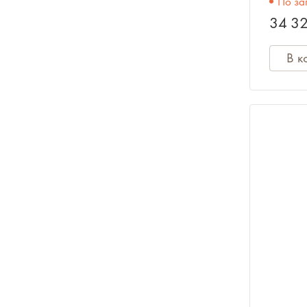
По за
34 32
Ноты, учебники, книги
В к
Сувениры
Одежда