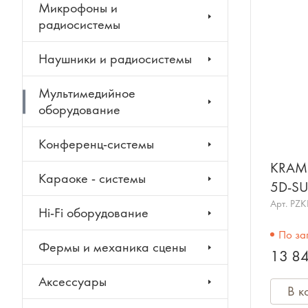
Микрофоны и
радиосистемы
Наушники и радиосистемы
Мультимедийное
оборудование
Конференц-системы
KRAM
Караоке - системы
5D-SU
на об
Арт.
PZ
Hi-Fi оборудование
Krame
По за
устрой
Фермы и механика сцены
13 84
Аксессуары
В к