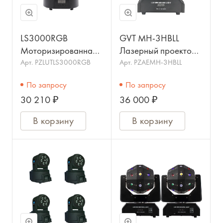
LS3000RGB
GVT MH-3HBLL
Моторизированная
Лазерный проектор
лазерная
18x10Вт
Арт.
PZLUTLS3000RGB
Арт.
PZAEMH-3HBLL
анимационная
По запросу
По запросу
"голова", BIG DIPPER
30 210 ₽
36 000 ₽
В корзину
В корзину