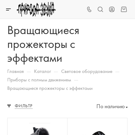
Вращающиеся
прожекторы с
эффектами
—
—
—
Главная
Каталог
Световое оборудование
—
Приборы с полным движением
Вращающиеся прожекторы с эффектами
По наличию
ФИЛЬТР