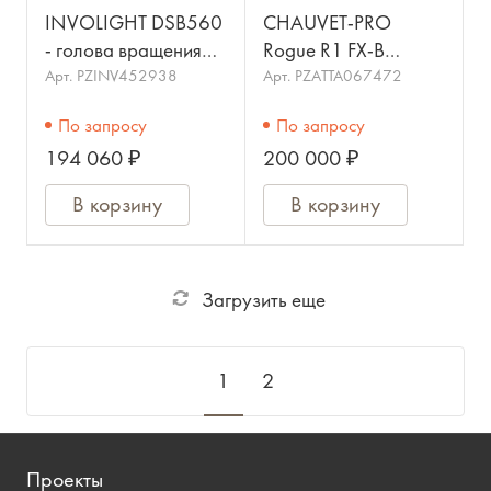
INVOLIGHT DSB560
CHAUVET-PRO
- голова вращения
Rogue R1 FX-B
LED 5x 60Вт RGBW,
светодиодный
Арт.
PZINV452938
Арт.
PZATTA067472
LED 1280x 0.2Вт
прожектор-эффект
По запросу
По запросу
RGB, DMX-512, Art-
5х15Вт RGBW
194 060 ₽
200 000 ₽
Net
В корзину
В корзину
Загрузить еще
1
2
Проекты