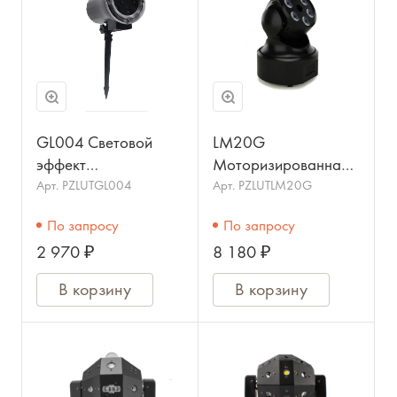
GL004 Световой
LM20G
эффект
Моторизированная
анимационный,
световая "мини-
Арт.
PZLUTGL004
Арт.
PZLUTLM20G
4х3Вт, BI RAY
голова",
По запросу
По запросу
RGBW+зеленый
2 970 ₽
8 180 ₽
лазер, 6х8Вт, BIG
DIPPER
В корзину
В корзину