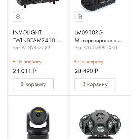
INVOLIGHT
LM0910RG
TWINBEAM2410 -
Моторизированный
светодиодная
прожектор смены
Арт.
PZINV447729
Арт.
PZLUTLM0910RG
моторизованная
цвета
По запросу
По запросу
панель 2 в 1, 8х
(колорчэнджер)
24 011 ₽
28 490 ₽
10Вт белый
паук, с лазером,
светодиод, DMX-512
9х10Вт, BIG DIPPER
В корзину
В корзину