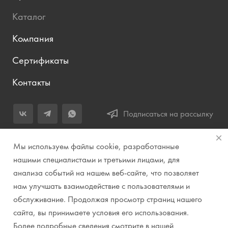
Каталог
Компания
Сертификаты
Контакты
Подписаться на рассылку
+7 (343) 283-04-11
Мы используем файлы cookie, разработанные
Заказать звонок
нашими специалистами и третьими лицами, для
анализа событий на нашем веб-сайте, что позволяет
info@prirodazvuka.ru
нам улучшать взаимодействие с пользователями и
620144, г. Екатеринбург, ул. Хохрякова, д. 98, салон 27, ТЦ
обслуживание. Продолжая просмотр страниц нашего
«Весенний», 2 этаж, Центральный вход с ул. Куйбышева
сайта, вы принимаете условия его использования.
Более подробные сведения смотрите в нашей