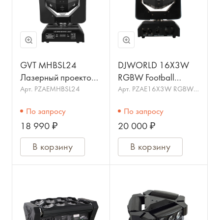
GVT MHBSL24
DJWORLD 16X3W
Лазерный проектор
RGBW Football
RGBW 24*3Вт
Лазерный проектор
Арт.
PZAEMHBSL24
Арт.
PZAE16X3W RGBW
Football
RGBW 16*3Вт
По запросу
По запросу
18 990 ₽
20 000 ₽
В корзину
В корзину