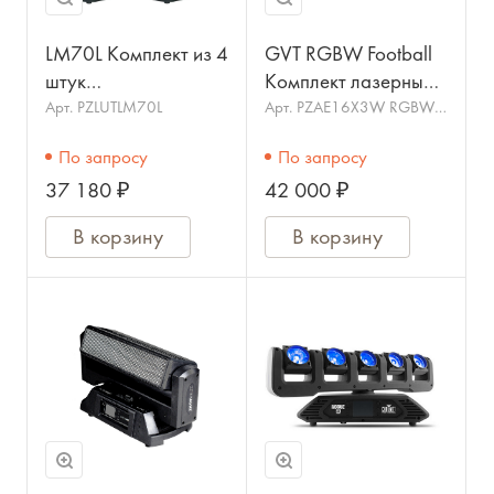
LM70L Комплект из 4
GVT RGBW Football
штук
Комплект лазерных
моторизированных
проекторов RGBW
Арт.
PZLUTLM70L
Арт.
PZAE16X3W RGBW
Football
светодиодных мини-
16*3Вт
По запросу
По запросу
прожекторов с
37 180 ₽
42 000 ₽
лазером, 6х8Вт, BIG
DIPPER
В корзину
В корзину