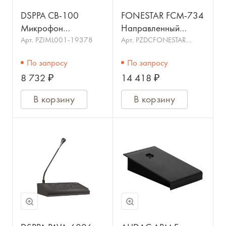
DSPPA CB-100
FONESTAR FCM-734
Микрофон
Направленный
динамический для
конденсаторный
Арт.
PZIML001-19378
Арт.
PZDCFONESTAR
FCM-734
системы аварийно
микрофон на гибкой
По запросу
По запросу
речевого
шее (42 см). 80 Гц —
8 732 ₽
14 418 ₽
оповещения.
16 кГц. Фантомн
В корзину
В корзину