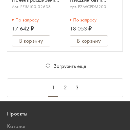
Панель расширения
Пэйджинговый
для микрофонной
микрофон. Цвет:
Арт.
PZIML00-32638
Арт.
PZAVCPDM200
консоли PAVA-8008,
Чёрный.
По запросу
По запросу
16 зон/групп.
17 642 ₽
18 053 ₽
Индикация питани
В корзину
В корзину
Загрузить еще
1
2
3
Проекты
Каталог