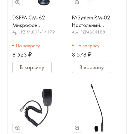
DSPPA CM-62
PASystem RM-02
Микрофон
Настольный
настольный со
конденсаторный
Арт.
PZIML001-14179
Арт.
PZPAS04188
световой
микрофон
По запросу
По запросу
индикацией. Кабель
8 523 ₽
8 578 ₽
XLR-XLR 10 м в
комплекте
В корзину
В корзину