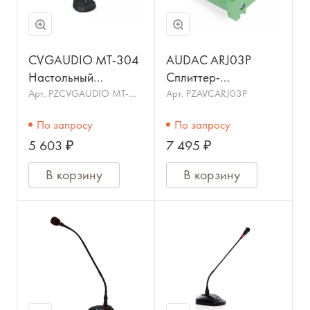
CVGAUDIO MT-304
AUDAC ARJ03P
Настольный
Сплиттер-
конденсаторный
разветвитель RJ45.
Арт.
PZCVGAUDIO MT-
Арт.
PZAVCARJ03P
304
микрофон
Цвет: зелёный.
По запросу
По запросу
5 603 ₽
7 495 ₽
В корзину
В корзину