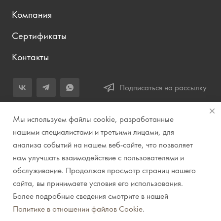
Компания
Сертификаты
Контакты
Подписаться на рассылку
+7 (343) 283-04-11
Мы используем файлы cookie, разработанные
Заказать звонок
нашими специалистами и третьими лицами, для
анализа событий на нашем веб-сайте, что позволяет
info@prirodazvuka.ru
нам улучшать взаимодействие с пользователями и
620144, г. Екатеринбург, ул. Хохрякова, д. 98, салон 27, ТЦ
обслуживание. Продолжая просмотр страниц нашего
«Весенний», 2 этаж, Центральный вход с ул. Куйбышева
сайта, вы принимаете условия его использования.
Более подробные сведения смотрите в нашей
© 2007-2026 Компания "Природа звука" // Звук. Свет.
Политике в отношении файлов Cookie
.
Видео. Комплексные решения. Музыкальные