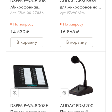
DSPPA PAVA-6006
AUDAC APM База
Микрофонная
для микрофонов на
консоль 12 зон/
гусиной шее.
Арт.
PZIML00-27836
Арт.
PZAVCAPM
групп серии PAVA
По запросу
По запросу
14 530 ₽
16 865 ₽
В корзину
В корзину
DSPPA PAVA-8008E
AUDAC PDM200