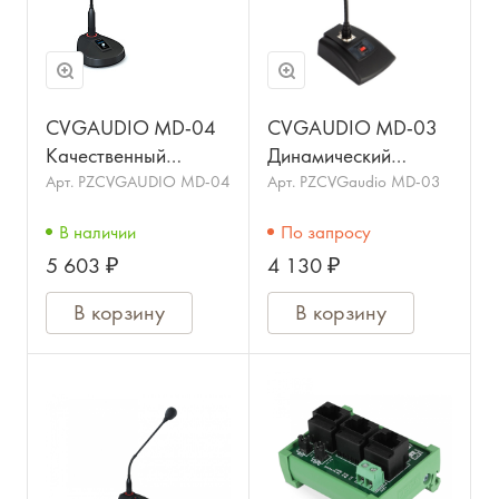
CVGAUDIO MD-04
CVGAUDIO MD-03
Качественный
Динамический
профессиональный
настольный
Арт.
PZCVGAUDIO MD-04
Арт.
PZCVGaudio MD-03
настольный
микрофон для систем
В наличии
По запросу
динамический
Public Address
5 603 ₽
4 130 ₽
микрофон
В корзину
В корзину