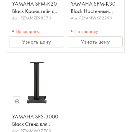
YAMAHA SPM-K20
YAMAHA SPM-K30
Black Кронштейн для
Black Настенный
настенного монтажа
крепёж для
Арт.
PZYAMZE98370
Арт.
PZYAMWK82290
цифровога звукового
Цифрового
По запросу
По запросу
проектора Yamaha
Звукового
YSP-2700
Проектора Yamaha
Узнать цену
Узнать цену
YSP-5600
YAMAHA SPS-3000
Black Стенд для
полочной акустики
Арт.
PZYAMVAX7700