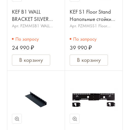
KEF B1 WALL
KEF S1 Floor Stand
BRACKET SILVER
Напольные стойки
(SP4015GA) -
для акустических
Арт.
PZMMSB1 WALL
Арт.
PZMMSS1 Floor
BRACKET SILVER
Stand
Крепление
систем KEF LSX
По запросу
По запросу
24 990 ₽
39 990 ₽
В корзину
В корзину