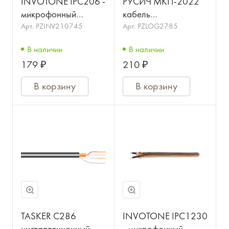
INVOTONE IPC206 -
РУСИЧ МКП-2022
микрофонный
кабель
кабель, 2x0.22мм2,
микрофонный,
Арт.
PZINV210745
Арт.
PZLOG2785
в катушке 100м
сценический,
В наличии
В наличии
студийный,
179 ₽
210 ₽
эластичный, 2х0.22
мм2
В корзину
В корзину
TASKER C286
INVOTONE IPC1230