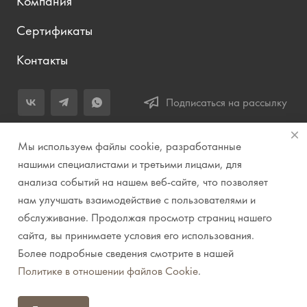
Компания
Сертификаты
Контакты
Подписаться на рассылку
+7 (343) 283-04-11
Мы используем файлы cookie, разработанные
Заказать звонок
нашими специалистами и третьими лицами, для
анализа событий на нашем веб-сайте, что позволяет
info@prirodazvuka.ru
нам улучшать взаимодействие с пользователями и
620144, г. Екатеринбург, ул. Хохрякова, д. 98, салон 27, ТЦ
обслуживание. Продолжая просмотр страниц нашего
«Весенний», 2 этаж, Центральный вход с ул. Куйбышева
сайта, вы принимаете условия его использования.
Более подробные сведения смотрите в нашей
© 2007-2026 Компания "Природа звука" // Звук. Свет.
Политике в отношении файлов Cookie
.
Видео. Комплексные решения. Музыкальные
инструменты