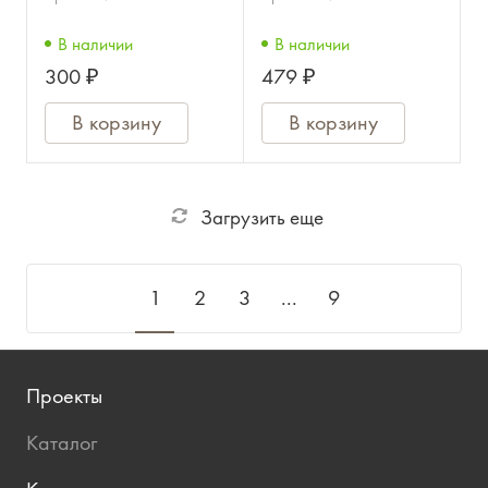
профи **
мм (высококачеств.)
В наличии
В наличии
в катушке 100 м
300 ₽
479 ₽
В корзину
В корзину
Загрузить еще
1
2
3
...
9
Проекты
Каталог