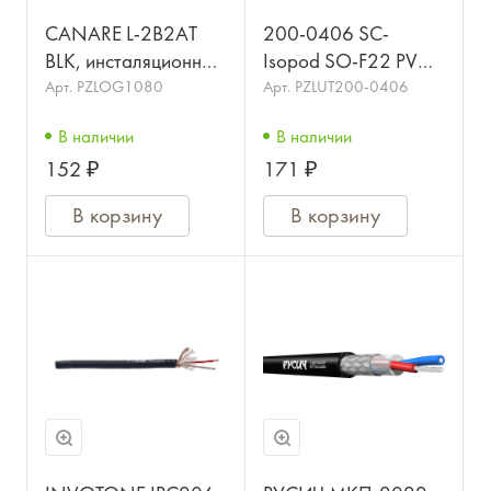
CANARE L-2B2AT
200-0406 SC-
BLK, инсталяционный
Isopod SO-F22 PVC
симметричный
Кабель
Арт.
PZLOG1080
Арт.
PZLUT200-0406
микрофонный
микрофонный, 100м,
В наличии
В наличии
кабель, диаметр 3.2
Sommer Cable
152 ₽
171 ₽
мм, цвет черный
В корзину
В корзину