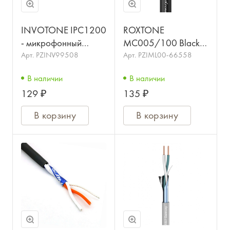
INVOTONE IPC1200
ROXTONE
- микрофонный
MC005/100 Black
кабель, диаметр - 6
Симметричный
Арт.
PZINV99508
Арт.
PZIML00-66558
мм, в катушке 100 м
микрофонный кабель
В наличии
В наличии
из бескислородной
129 ₽
135 ₽
меди в
катушке(100м), 100
В корзину
В корзину