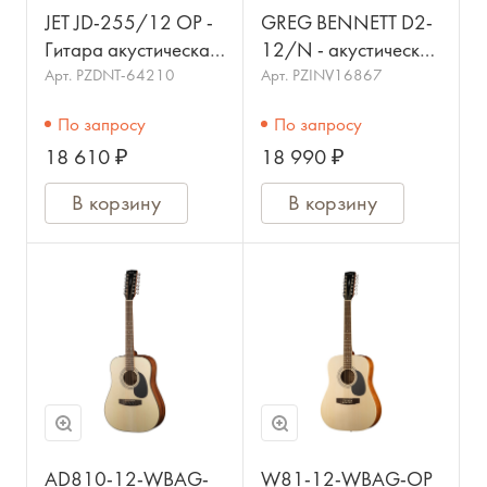
JET JD-255/12 OP -
GREG BENNETT D2-
Гитара акустическая
12/N - акустическая
12-струнная
гитара 12-струнная,
Арт.
PZDNT-64210
Арт.
PZINV16867
дредноут, ель, цвет
По запросу
По запросу
натуральный
18 610 ₽
18 990 ₽
В корзину
В корзину
AD810-12-WBAG-
W81-12-WBAG-OP