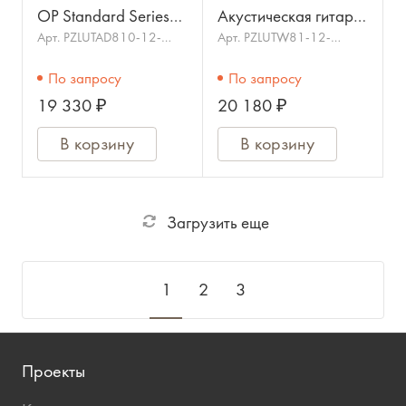
OP Standard Series
Акустическая гитара
Акустическая гитара
12-струнная с
Арт.
PZLUTAD810-12-
Арт.
PZLUTW81-12-
WBAG-OP
WBAG-OP
12-струнная, цвет
чехлом, PARKWOOD
По запросу
По запросу
натуральный, с
19 330 ₽
20 180 ₽
чехлом, Cort
В корзину
В корзину
Загрузить еще
1
2
3
Проекты