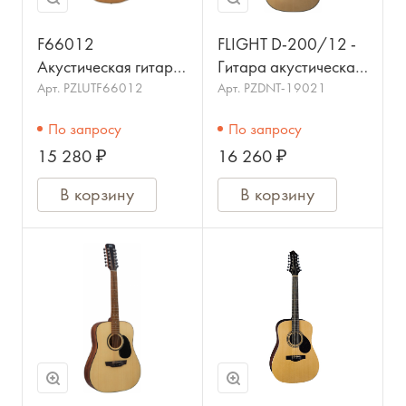
F66012
FLIGHT D-200/12 -
Акустическая гитара
Гитара акустическая
12-струнная, цвет
12-струнная
Арт.
PZLUTF66012
Арт.
PZDNT-19021
натуральный,
По запросу
По запросу
CARAYA
15 280 ₽
16 260 ₽
В корзину
В корзину