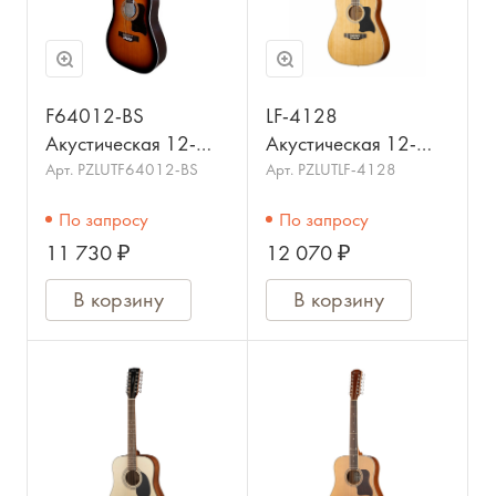
F64012-BS
LF-4128
Акустическая 12-
Акустическая 12-
струнная гитара,
струнная гитара
Арт.
PZLUTF64012-BS
Арт.
PZLUTLF-4128
санберст, CARAYA
HOMAGE
По запросу
По запросу
11 730 ₽
12 070 ₽
В корзину
В корзину