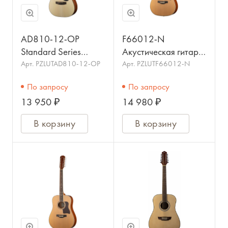
AD810-12-OP
F66012-N
Standard Series
Акустическая гитара
Акустическая гитара
12-струнная, цвет
Арт.
PZLUTAD810-12-OP
Арт.
PZLUTF66012-N
12-струнная, цвет
натуральный,
По запросу
По запросу
натуральный, CORT
Caraya
13 950 ₽
14 980 ₽
В корзину
В корзину