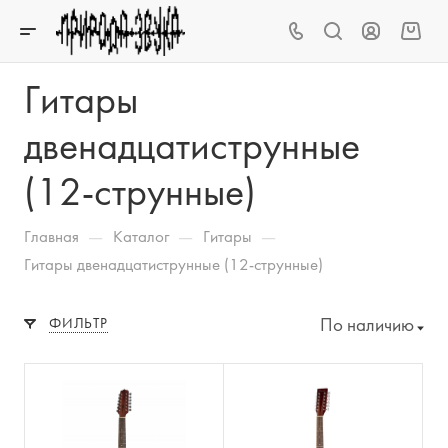
Гитары
двенадцатиструнные
(12-струнные)
—
—
—
Главная
Каталог
Гитары
Гитары двенадцатиструнные (12-струнные)
По наличию
ФИЛЬТР