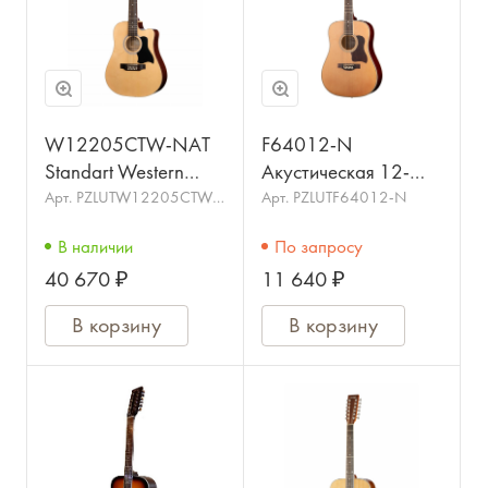
W12205CTW-NAT
F64012-N
Standart Western
Акустическая 12-
Акустическая гитара
струнная гитара,
Арт.
PZLUTW12205CTW-
Арт.
PZLUTF64012-N
NAT
4/4, 12-струнная с
цвет натуральный,
В наличии
По запросу
вырезом, HORA.
CARAYA
40 670 ₽
11 640 ₽
В корзину
В корзину