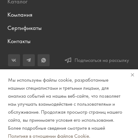
Каталог
Компания
Сертификаты
Контакты
Подписаться на рассылку
+7 (343) 283-04-11
Мы используем файлы cookie, разработанные
Заказать звонок
нашими специалистами и третьими лицами, для
анализа событий на нашем веб-сайте, что позволяет
info@prirodazvuka.ru
нам улучшать взаимодействие с пользователями и
620144, г. Екатеринбург, ул. Хохрякова, д. 98, салон 27, ТЦ
обслуживание. Продолжая просмотр страниц нашего
«Весенний», 2 этаж, Центральный вход с ул. Куйбышева
сайта, вы принимаете условия его использования.
Более подробные сведения смотрите в нашей
© 2007-2026 Компания "Природа звука" // Звук. Свет.
Политике в отношении файлов Cookie
.