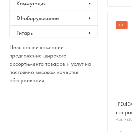
Коммутация
DJ-оборудование
ХИТ
Гитары
Цель нашей компании —
Клавишные инструменты
предложение широкого
Ударные инструменты
ассортимента товаров и услуг на
постоянно высоком качестве
Духовые инструменты
обслуживания.
Классические инструменты
JP043
Народные инструменты
сопран
JOHN
Арт.
PZL
Баяны, аккордеоны,
гармони