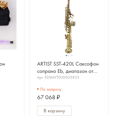
фон
ARTIST SST-420L Саксофон
сопрано Eb, диапазон от
нижней Bb до верхней F,
Арт.
PZMAУТ000003833
желтая медь, лакированный,
По запросу
67 068 ₽
В корзину