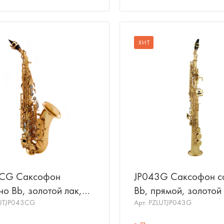
ХИТ
CG Саксофон
JP043G Саксофон с
о Bb, золотой лак,
Bb, прямой, золотой 
 PACKER
UTJP043CG
JOHN PACKER
Арт.
PZLUTJP043G