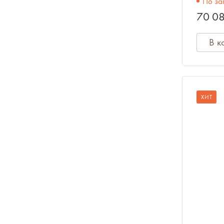
По за
70 08
Ноты, учебники, книги
В к
Сувениры
Одежда
ХИТ