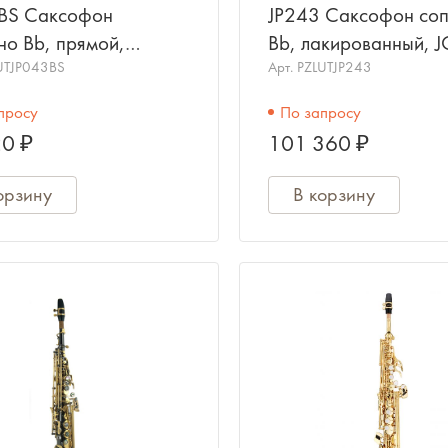
BS Саксофон
JP243 Саксофон со
но Bb, прямой,
Bb, лакированный, 
й/серебро, JOHN
UTJP043BS
PACKER
Арт.
PZLUTJP243
ER
просу
По запросу
0 ₽
101 360 ₽
орзину
В корзину