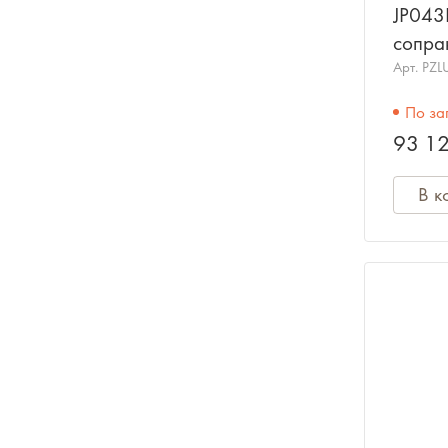
JP043
сопра
черны
Арт.
PZL
PACK
По за
93 12
В к