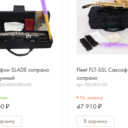
фон SLADE сопрано
Fleet FLT-SSL Саксо
тунный
сопрано
ESLADESOPRANO
Арт.
PZLUTFLT-SSL
ичии
По запросу
0 ₽
47 910 ₽
орзину
В корзину