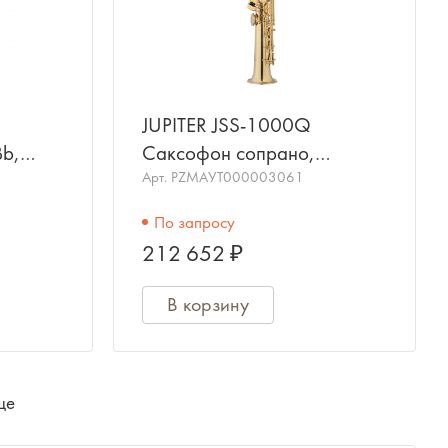
JUPITER JSS-1000Q
b,
Саксофон сопрано,
мая
покрытие корпуса и
Арт.
PZMAУТ000003061
уса и
клапанов золотой лак.
По запросу
212 652 ₽
В корзину
ще