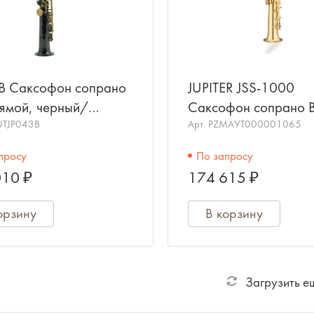
B Саксофон сопрано
JUPITER JSS-1000
рямой, черный/
Саксофон сопрано B
о, JOHN PACKER
UTJP043B
прямой корпус, пря
Арт.
PZMAУТ000001065
эска, покрытие корп
просу
По запросу
клапанов "золот
010 ₽
174 615 ₽
орзину
В корзину
Загрузить е