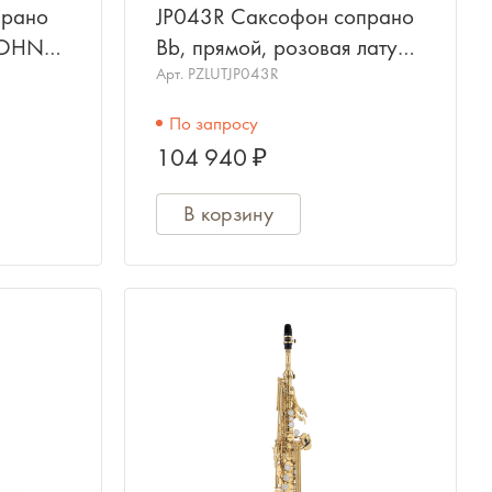
прано
JP043R Саксофон сопрано
JOHN
Bb, прямой, розовая латунь,
JOHN PACKER
Арт.
PZLUTJP043R
По запросу
104 940 ₽
В корзину