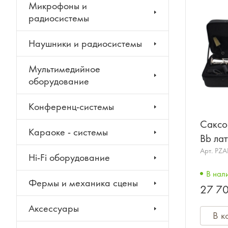
Микрофоны и
радиосистемы
Наушники и радиосистемы
Мультимедийное
оборудование
Конференц-системы
Саксо
Караоке - системы
Bb ла
Арт.
PZA
Hi-Fi оборудование
В нал
Фермы и механика сцены
27 70
Аксессуары
В к