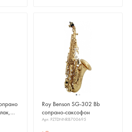
опрано
Roy Benson SG-302 Bb
лак,
сопрано-саксофон
Арт.
PZTDNNRB700695