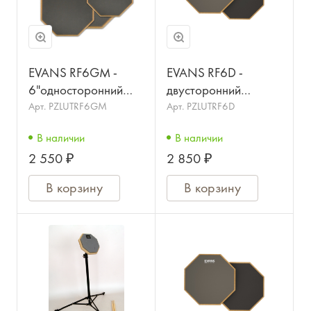
EVANS RF6GM -
EVANS RF6D -
6"односторонний
двусторонний
пэд,отверстие 8мм
тренировочный пэд
Арт.
PZLUTRF6GM
Арт.
PZLUTRF6D
6"
В наличии
В наличии
2 550 ₽
2 850 ₽
В корзину
В корзину