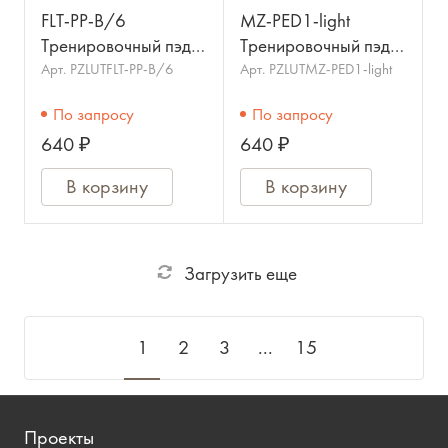
FLT-PP-B/6
MZ-PED1-light
Тренировочный пэд
Тренировочный пэд,
LUTNER
мягкий, MEZZO
Арт.
PZLUTFLT-PP-B/6
Арт.
PZLUTMZ-PED1-light
По запросу
По запросу
640 ₽
640 ₽
В корзину
В корзину
Загрузить еще
1
2
3
...
15
Проекты