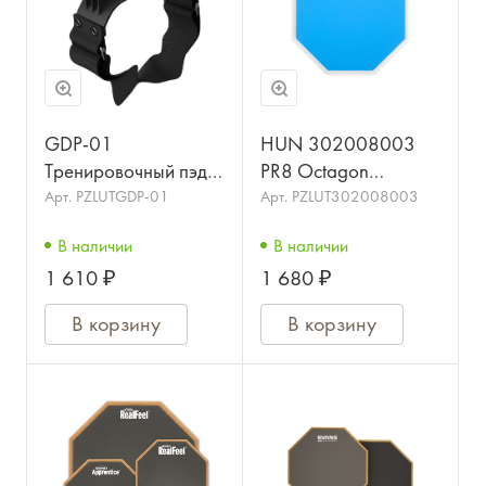
GDP-01
HUN 302008003
Тренировочный пэд
PR8 Octagon
наколенный, Guitto
Тренировочный пэд,
Арт.
PZLUTGDP-01
Арт.
PZLUT302008003
синий
В наличии
В наличии
1 610 ₽
1 680 ₽
В корзину
В корзину