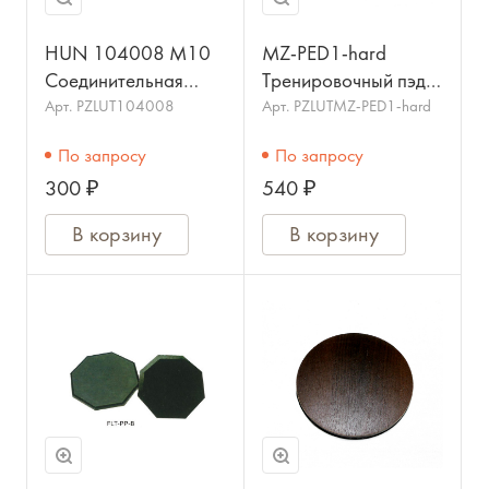
HUN 104008 M10
MZ-PED1-hard
Соединительная
Тренировочный пэд,
пластинка для стойки
жесткий, MEZZO
Арт.
PZLUT104008
Арт.
PZLUTMZ-PED1-hard
тренировочного
По запросу
По запросу
пэда, 70х70мм,
300 ₽
540 ₽
сталь
В корзину
В корзину