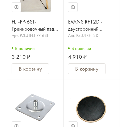
FLT-PP-6ST-1
EVANS RF12D -
Тренировочный пэд
двусторонний
со стойкой и сумкой,
тренировочный пэд
Арт.
PZLUTFLT-PP-6ST-1
Арт.
PZLUTRF12D
FLEET
12"
В наличии
В наличии
3 210 ₽
4 910 ₽
В корзину
В корзину