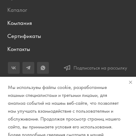
Каталог
Компания
Сертификаты
Контакты
Подписаться на рассылку
+7 (343) 283-04-11
Мы используем файлы cookie, разработанные
Заказать звонок
нашими специалистами и третьими лицами, для
анализа событий на нашем веб-сайте, что позволяет
info@prirodazvuka.ru
нам улучшать взаимодействие с пользователями и
620144, г. Екатеринбург, ул. Хохрякова, д. 98, салон 27, ТЦ
обслуживание. Продолжая просмотр страниц нашего
«Весенний», 2 этаж, Центральный вход с ул. Куйбышева
сайта, вы принимаете условия его использования.
Более подробные сведения смотрите в нашей