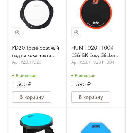
PD20 Тренировочый
HUN 102011004
пэд из комплекта
ES6-BK Easy Sticker
TL32CJ. LUTNER
Тренировочный пэд
Арт.
PZLUTPD20
Арт.
PZLUT102011004
В наличии
В наличии
1 500 ₽
1 580 ₽
В корзину
В корзину