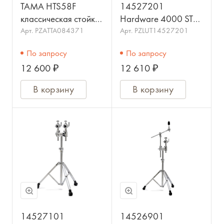
TAMA HTS58F
14527201
классическая стойка
Hardware 4000 STS
под том.
4000 Стойка для
Арт.
PZATTA084371
Арт.
PZLUT14527201
том-барабана,
По запросу
По запросу
SONOR
12 600 ₽
12 610 ₽
В корзину
В корзину
14527101
14526901