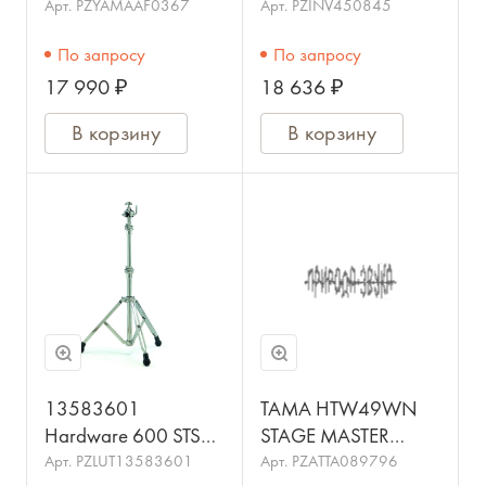
томов
Арт.
PZYAMAAF0367
Арт.
PZINV450845
По запросу
По запросу
17 990 ₽
18 636 ₽
В корзину
В корзину
13583601
TAMA HTW49WN
Hardware 600 STS
STAGE MASTER
676 MC Стойка для
стойка под два тома
Арт.
PZLUT13583601
Арт.
PZATTA089796