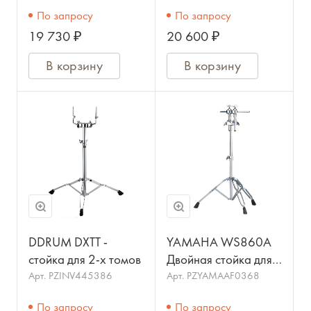
одного том-
По запросу
По запросу
барабана, SONOR
19 730 ₽
20 600 ₽
В корзину
В корзину
DDRUM DXTT -
YAMAHA WS860A
стойка для 2-х томов
Двойная стойка для
томов
Арт.
PZINV445386
Арт.
PZYAMAAF0368
По запросу
По запросу