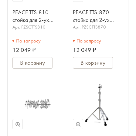
PEACE TTS-810
PEACE TTS-870
стойка для 2-ух
стойка для 2-ух
томов хром
томов хром
Арт.
PZSCTTS810
Арт.
PZSCTTS870
По запросу
По запросу
12 049 ₽
12 049 ₽
В корзину
В корзину