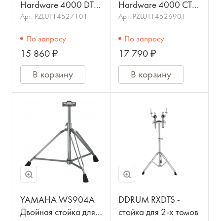
Hardware 4000 DTS
Hardware 4000 CTS
Двойная стойка для
4000 Стойка для
Арт.
PZLUT14527101
Арт.
PZLUT14526901
том-барабанов,
том-барабана и
По запросу
По запросу
SONOR
тарелки, SONOR
15 860 ₽
17 790 ₽
В корзину
В корзину
YAMAHA WS904A
DDRUM RXDTS -
Двойная стойка для
стойка для 2-х томов