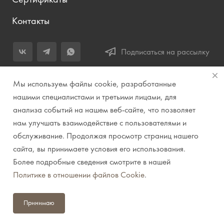
Контакты
Подписаться на рассылку
+7 (343) 283-04-11
Мы используем файлы cookie, разработанные
Заказать звонок
нашими специалистами и третьими лицами, для
анализа событий на нашем веб-сайте, что позволяет
info@prirodazvuka.ru
нам улучшать взаимодействие с пользователями и
620144, г. Екатеринбург, ул. Хохрякова, д. 98, салон 27, ТЦ
обслуживание. Продолжая просмотр страниц нашего
«Весенний», 2 этаж, Центральный вход с ул. Куйбышева
сайта, вы принимаете условия его использования.
Более подробные сведения смотрите в нашей
© 2007-2026 Компания "Природа звука" // Звук. Свет.
Политике в отношении файлов Cookie
.
Видео. Комплексные решения. Музыкальные
инструменты
Принимаю
Политика конфиденциальности