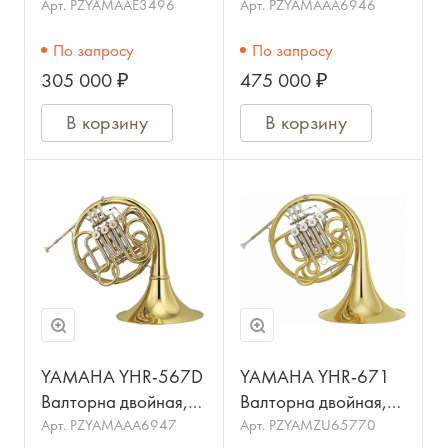
одинарная, строй Bb,
строй F/Bb
Арт.
PZYAMAAE3496
Арт.
PZYAMAAA6946
стопорный вентиль
По запросу
По запросу
А+
305 000 ₽
475 000 ₽
В корзину
В корзину
YAMAHA YHR-567D
YAMAHA YHR-671
Валторна двойная,
Валторна двойная,
строй F/Bb, съемный
строй F/Bb
Арт.
PZYAMAAA6947
Арт.
PZYAMZU65770