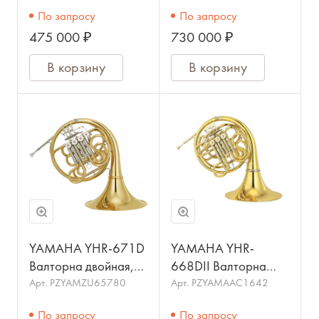
раструб
По запросу
По запросу
475 000 ₽
730 000 ₽
В корзину
В корзину
YAMAHA YHR-671D
YAMAHA YHR-
Валторна двойная,
668DII Валторна
строй F/Bb, съемный
двойная, строй F/Bb,
Арт.
PZYAMZU65780
Арт.
PZYAMAAC1642
раструб
съемный раструб
По запросу
По запросу