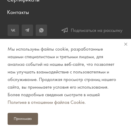
Контакты
Подписаться на рассылку
+7 (343) 283-04-11
Мы используем файлы cookie, разработанные
Заказать звонок
нашими специалистами и третьими лицами, для
анализа событий на нашем веб-сайте, что позволяет
info@prirodazvuka.ru
нам улучшать взаимодействие с пользователями и
620144, г. Екатеринбург, ул. Хохрякова, д. 98, салон 27, ТЦ
обслуживание. Продолжая просмотр страниц нашего
«Весенний», 2 этаж, Центральный вход с ул. Куйбышева
сайта, вы принимаете условия его использования.
Более подробные сведения смотрите в нашей
© 2007-2026 Компания "Природа звука" // Звук. Свет.
Политике в отношении файлов Cookie
.
Видео. Комплексные решения. Музыкальные
инструменты
Принимаю
Политика конфиденциальности