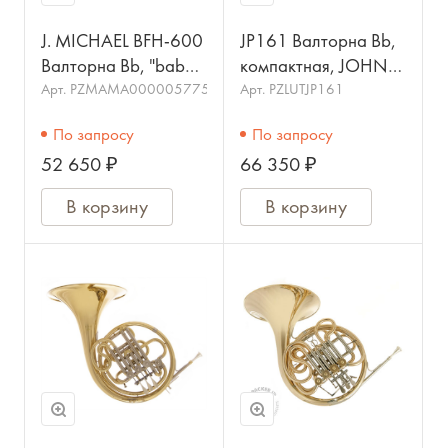
J. MICHAEL BFH-600
JP161 Валторна Bb,
Валторна Bb, "baby"
компактная, JOHN
одинарная в кейсе
PACKER
Арт.
PZMAМА000005775
Арт.
PZLUTJP161
По запросу
По запросу
52 650 ₽
66 350 ₽
В корзину
В корзину