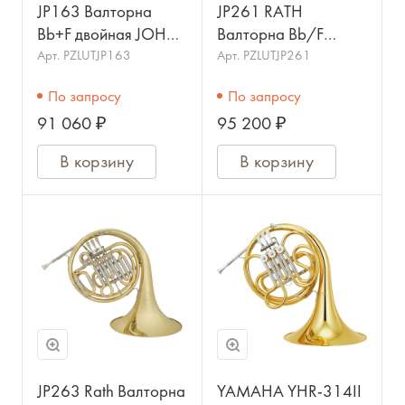
JP163 Валторна
JP261 RATH
Bb+F двойная JOHN
Валторна Bb/F
PACKER
двойная JOHN
Арт.
PZLUTJP163
Арт.
PZLUTJP261
PACKER
По запросу
По запросу
91 060 ₽
95 200 ₽
В корзину
В корзину
JP263 Rath Валторна
YAMAHA YHR-314II