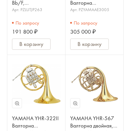
Bb/F,
Валторна
компенсированная,
одинарная, строй F
Арт.
PZLUTJP263
Арт.
PZYAMAAE3005
JOHN PACKER
По запросу
По запросу
191 800 ₽
305 000 ₽
В корзину
В корзину
YAMAHA YHR-322II
YAMAHA YHR-567
Валторна
Валторна двойная,