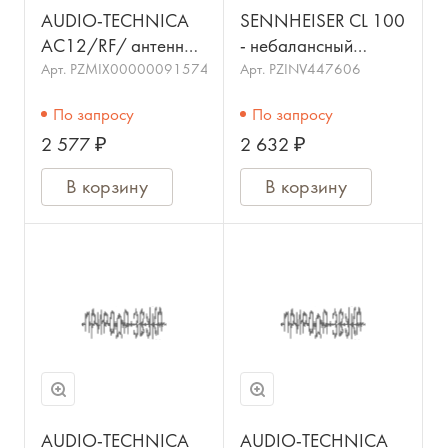
AUDIO-TECHNICA
SENNHEISER CL 100
AC12/RF/ антенный
- небалансный
кабель(3.7m)/AUDIO-
линейный кабель ,
Арт.
PZMIX00000091574
Арт.
PZINV447606
TECHNICA
XLR-M - jack 3,5 , для
По запросу
По запросу
EK100 G3
2 577 ₽
2 632 ₽
В корзину
В корзину
AUDIO-TECHNICA
AUDIO-TECHNICA