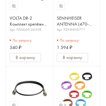
VOLTA DR-2
SENNHEISER
Комплект крепёжных
ANTENNA (470-
элементов для
862MHz) - антенна
Арт.
PZIML00-26308
Арт.
PZINV450771
установки двух
576131 для
По запросу
По запросу
приёмников системы
приемников серии
540 ₽
1 594 ₽
VOLTA DIGITAL 1001
EW
PRO
В корзину
В корзину