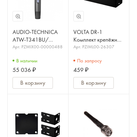
AUDIO-TECHNICA
VOLTA DR-1
ATW-T341BU/
Комплект крепёжных
Ручной передатчик
элементов для
Арт.
PZMIX00-00000488
Арт.
PZIML00-26307
для радиосистемы
установки одного
В наличии
По запросу
ATW3000/AUDIO-
приёмника системы
55 036 ₽
459 ₽
TECHNICA
VOLTA DIGITAL 1001
PR
В корзину
В корзину