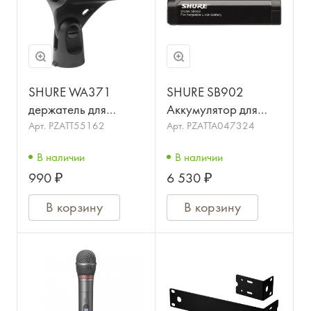
SHURE WA371
SHURE SB902
держатель для
Аккумулятор для
ручных передатчиков
передатчика систем
Арт.
PZATT55162
Арт.
PZATTA047324
радиосистемм
GLXD и MXW
В наличии
В наличии
990 ₽
6 530 ₽
В корзину
В корзину