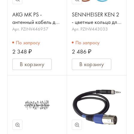
AKG MK PS -
SENNHEISER KEN 2
антенный кабель для
- цветные кольца для
соединения
ручных передат. ew
Арт.
PZINV446957
Арт.
PZINV443033
антенного сплиттера
G3 и 2000 серий ( 8
По запросу
По запросу
SP с приёмником
цветов)
2 348 ₽
2 486 ₽
SR,позолоченные
BNC
В корзину
В корзину