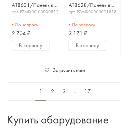
AT8631/Панель для
AT8628/Панель для
крепления 2-х
крепления 2-х
Арт.
PZMIX00-00000812
Арт.
PZMIX00000091818
System10Pro,
приемников
По запросу
По запросу
ATW3000,ATW2000,ATW-
ATW1400 в одну
2 704 ₽
3 171 ₽
DA49,ATDM-0604 в
высоту/AUDIO-
рек
TECHNICA
В корзину
В корзину
Загрузить еще
1
2
3
...
17
Купить оборудование