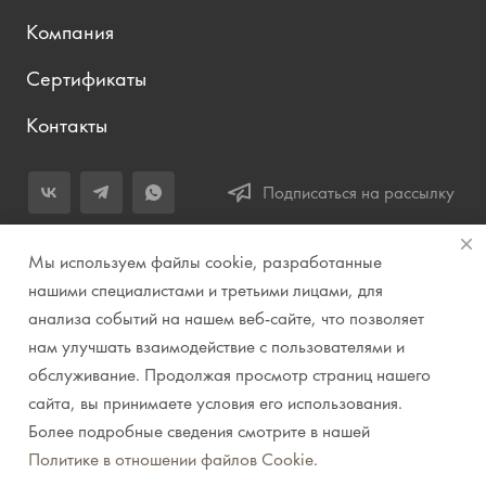
Компания
Сертификаты
Контакты
Подписаться на рассылку
+7 (343) 283-04-11
Мы используем файлы cookie, разработанные
Заказать звонок
нашими специалистами и третьими лицами, для
анализа событий на нашем веб-сайте, что позволяет
info@prirodazvuka.ru
нам улучшать взаимодействие с пользователями и
620144, г. Екатеринбург, ул. Хохрякова, д. 98, салон 27, ТЦ
обслуживание. Продолжая просмотр страниц нашего
«Весенний», 2 этаж, Центральный вход с ул. Куйбышева
сайта, вы принимаете условия его использования.
Более подробные сведения смотрите в нашей
© 2007-2026 Компания "Природа звука" // Звук. Свет.
Политике в отношении файлов Cookie
.
Видео. Комплексные решения. Музыкальные