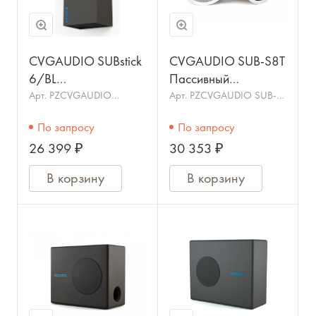
CVGAUDIO SUBstick
CVGAUDIO SUB-S8T
6/BL
Пассивный
Инсталляционный
потолочный
Арт.
PZCVGAUDIO
Арт.
PZCVGAUDIO SUB-
SUBstick-6BL
S8T
сабвуфер, 6,5",
сабвуфер 8", low-
По запросу
По запросу
4ohm, 80W (RMS) /
pass фильтр,
26 399 ₽
30 353 ₽
160W (max)
80/40/20/10
Вт-100V, 80 Вт
В корзину
В корзину