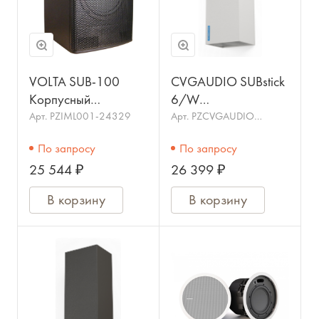
VOLTA SUB-100
CVGAUDIO SUBstick
Корпусный
6/W
сабвуфер, мощность
Инсталляционный
Арт.
PZIML001-24329
Арт.
PZCVGAUDIO
SUBstick-6W
100 Вт. Цвет черный.
сабвуфер, 6,5",
По запросу
По запросу
1шт. в коробке:
4ohm,
25 544 ₽
26 399 ₽
26х34х32см.
80W(RMS)/160W(max)
В корзину
В корзину