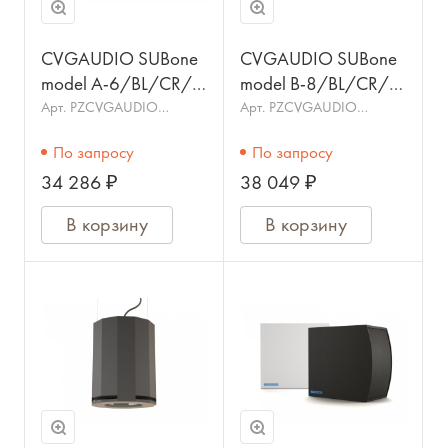
CVGAUDIO SUBone
CVGAUDIO SUBone
model A-6/BL/CR/T
model B-8/BL/CR/T
Настенный
Профессиональный
Арт.
PZCVGAUDIO
Арт.
PZCVGAUDIO
SUBone model A-
SUBone model B-
трансляционный
трансляционный
6BL/CR/T
8BL/CR/T
По запросу
По запросу
сабвуфер cо
сабвуфер, 8",
34 286 ₽
38 049 ₽
встроенным
100W/100V,
кроссовером
пассивный
В корзину
В корзину