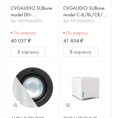
CVGAUDIO SUBone
CVGAUDIO SUBone
model DH-
model C-8/BL/CR/T
8/BL/CR/T
Трансляционный
Арт.
PZCVGAUDIO
Арт.
PZCVGAUDIO
SUBone model DH-
SUBone model C-
Профессиональный
пассивный сабвуфер,
8BL/CR/T
8BL/CR/T
По запросу
По запросу
подвесной
8", 100W/100V
40 027 ₽
41 854 ₽
трансляционный
сабвуфер, 8",
В корзину
В корзину
100W/100V