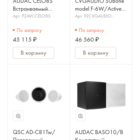
AUDAC CELO8S
CVGAUDIO SUBone
Встраиваемый
model F-6W/Active
потолочный
Напольный активный
Арт.
PZAVCCELO8S
Арт.
PZCVGAUDIO
SUBone model F-
сабвуфер класса Hi-
сабвуфер, 6.5",
6W/Active
По запросу
По запросу
End. Крепление
80W(RMS)/160W(max),
45 115 ₽
46 560 ₽
Quick Fix
цвет белый
В корзину
В корзину
QSC AD-C81Tw/
AUDAC BASO10/B