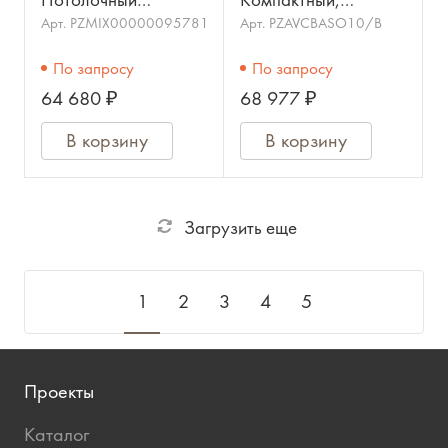
Потолочный
Компактный,
сабвуфер 8"; 100Вт;
корпусной,
Арт.
PZMIX00000095781
Арт.
PZAVCBASO10/B
28Hz - 208Hz/QSC
инсталляционный
По запросу
По запросу
сабвуфер. НЧ: 10".
64 680 ₽
68 977 ₽
Сопротивление: 8
Ом
В корзину
В корзину
Загрузить еще
1
2
3
4
5
Проекты
Каталог