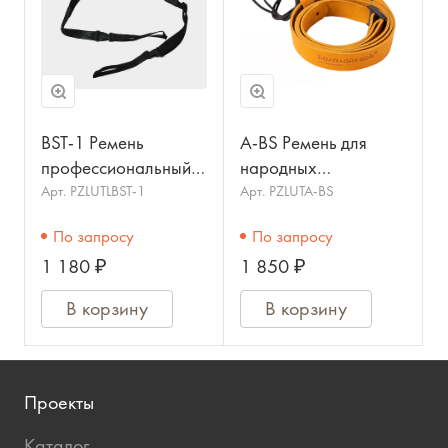
BST-1 Ремень
A-BS Ремень для
профессиональный
народных
для банджо,
инструментов,
Арт.
PZLUTLBST-1
Арт.
PZLUTA-BS
МОЗЕРЪ
кожаный,
По запросу
По запросу
БАЛАЛАЙКЕРЪ
1 180 ₽
1 850 ₽
В корзину
В корзину
Проекты
Каталог