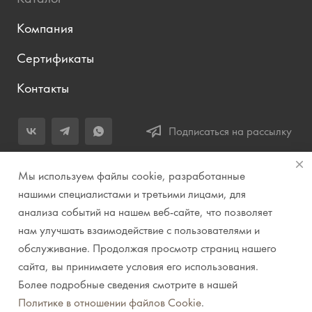
Компания
Сертификаты
Контакты
Подписаться на рассылку
+7 (343) 283-04-11
Мы используем файлы cookie, разработанные
Заказать звонок
нашими специалистами и третьими лицами, для
анализа событий на нашем веб-сайте, что позволяет
info@prirodazvuka.ru
нам улучшать взаимодействие с пользователями и
620144, г. Екатеринбург, ул. Хохрякова, д. 98, салон 27, ТЦ
обслуживание. Продолжая просмотр страниц нашего
«Весенний», 2 этаж, Центральный вход с ул. Куйбышева
сайта, вы принимаете условия его использования.
Более подробные сведения смотрите в нашей
© 2007-2026 Компания "Природа звука" // Звук. Свет.
Политике в отношении файлов Cookie
.
Видео. Комплексные решения. Музыкальные