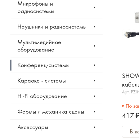
Микрофоны и
радиосистемы
Наушники и радиосистемы
Мультимедийное
оборудование
Конференц-системы
SHOW 
Караоке - системы
кабель 
5 м.
Арт.
PZI
Hi-Fi оборудование
По за
Фермы и механика сцены
417 
Аксессуары
В к