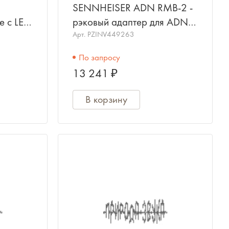
SENNHEISER ADN RMB-2 -
е с LED
рэковый адаптер для ADN
CU1
Арт.
PZINV449263
 /
По запросу
13 241 ₽
В корзину