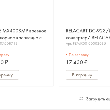
E MX400SMP врезное
RELACART DC-923/
тюрное крепление с
конвертер/ RELACA
силителем для
TTA008718
Арт.
PZMIX00-00002085
фонов MX
просу
По запросу
0 ₽
17 430 ₽
орзину
В корзину
Загрузить е