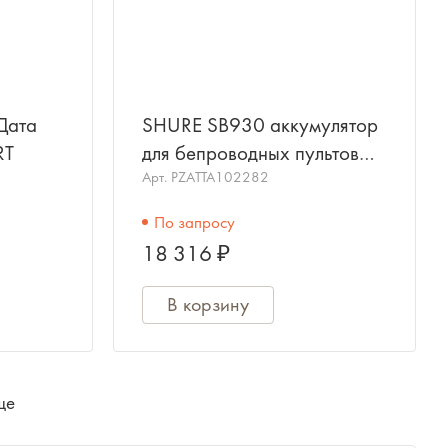
Дата
SHURE SB930 аккумулятор
RT
для бепроводных пультов
MXCW640
Арт.
PZATTA102282
По запросу
18 316 ₽
В корзину
ще