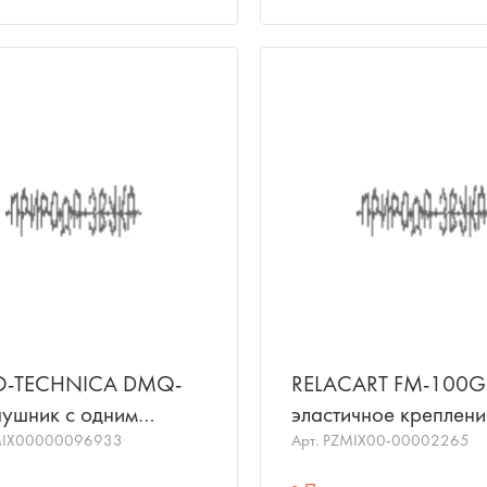
O-TECHNICA DMQ-
RELACART FM-100G
ушник с одним
эластичное креплени
оном/AUDIO-
MIX00000096933
поверхность (в стол) 
Арт.
PZMIX00-00002265
NICA
микрофонов "гусина