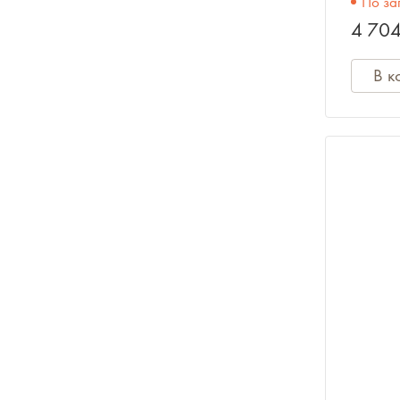
По за
4 704
Ноты, учебники, книги
В к
Сувениры
Одежда