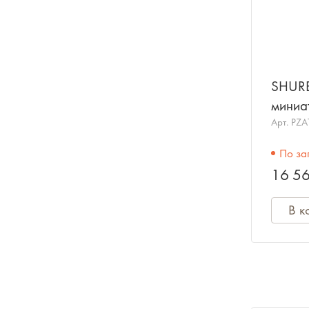
SHUR
миниа
преду
Арт.
PZA
микро
По за
16 56
В к