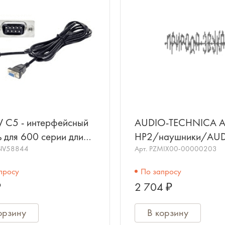
C5 - интерфейсный
AUDIO-TECHNICA A
для 600 серии длина
HP2/наушники/AUD
NV58844
TECHNICA
Арт.
PZMIX00-00000203
просу
По запросу
₽
2 704 ₽
орзину
В корзину