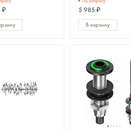
просу
По запросу
RELACART
 ₽
5 985 ₽
орзину
В корзину