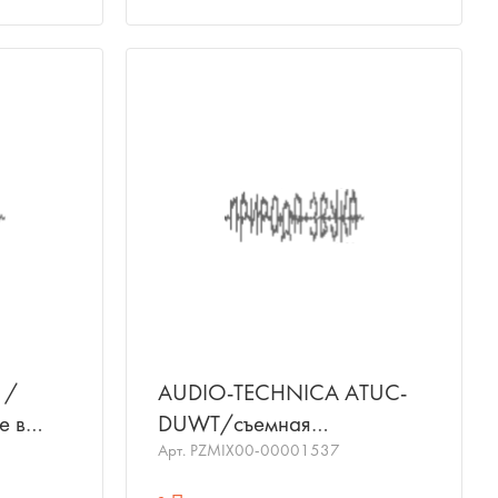
 /
AUDIO-TECHNICA ATUC-
е в
DUWT/съемная
для
утяжеляющая пластина для
Арт.
PZMIX00-00001537
я шея"/
повышения