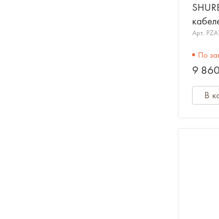
SHURE
кабел
проце
Арт.
PZA
видео
По за
9 860
В к