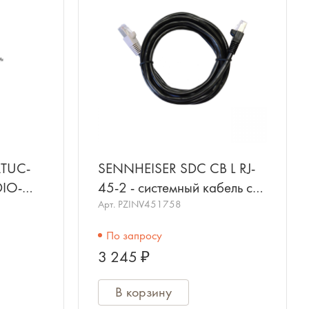
TUC-
SENNHEISER SDC CB L RJ-
IO-
45-2 - системный кабель с
двумя экранированными
Арт.
PZINV451758
разъемами RJ45
По запросу
3 245 ₽
В корзину