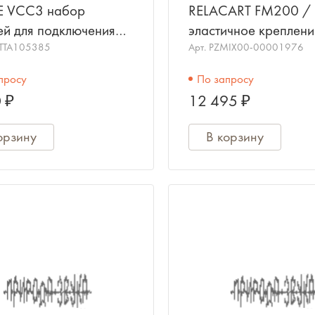
 VCC3 набор
RELACART FM200 /
ей для подключения
эластичное креплени
ссора P300 к
TTA105385
выключателем в
Арт.
PZMIX00-00001976
кодекам Cisco
поверхность (в стол)
просу
По запросу
RELACART
 ₽
12 495 ₽
орзину
В корзину