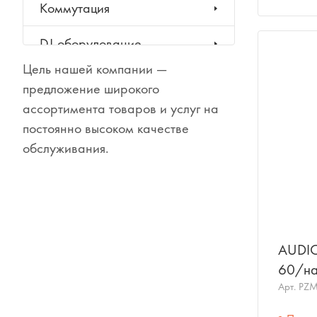
Коммутация
DJ-оборудование
Цель нашей компании —
Гитары
предложение широкого
ассортимента товаров и услуг на
Клавишные инструменты
постоянно высоком качестве
обслуживания.
Ударные инструменты
Духовые инструменты
Классические инструменты
AUDI
Народные инструменты
60/на
телеф
Арт.
PZ
Баяны, аккордеоны,
гармони
TECH