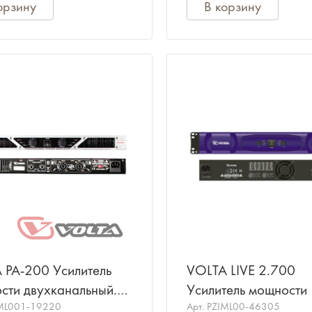
орзину
В корзину
 PA-200 Усилитель
VOLTA LIVE 2.700
сти двухканальный.
Усилитель мощности
сть (8/4 Ом) -
ML001-19220
Арт.
PZIML00-46305