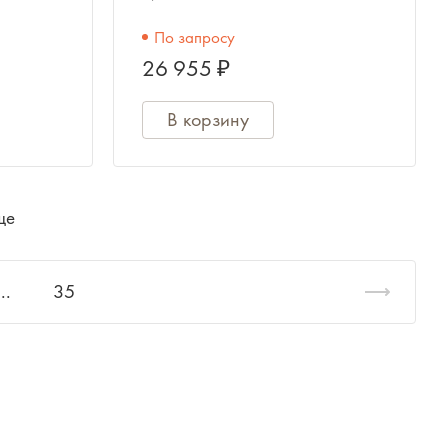
2х200 Вт/ 2х300 Вт/
По запросу
2х500 Вт.
26 955 ₽
В корзину
ще
...
35