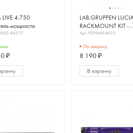
 LIVE 4.750
LAB.GRUPPEN LUCI
тель мощности
RACKMOUNT KIT -
ML00-46317
комплект креплений 
Арт.
PZINV454820
монтажа усилителей
ичии
По запросу
LUCIA
0 ₽
8 190 ₽
орзину
В корзину