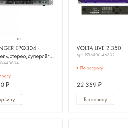
NGER EPQ304 -
VOLTA LIVE 2.350
ель,стерео,суперлёгкий,
Арт.
PZIML00-46302
5 Вт/4 Ом, 4 х 50
NV443004
По запросу
Ом, мост 150 Вт/8
просу
0 ₽
22 359 ₽
орзину
В корзину