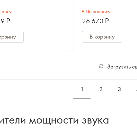
 Вт/ 2х200 Вт., 1 U-
просу
По запросу
18
9 ₽
26 670 ₽
орзину
В корзину
Загрузить е
1
2
3
ители мощности звука