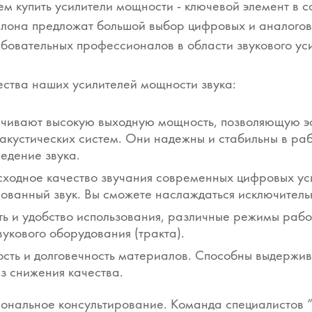
м купить усилители мощности - ключевой элемент в 
лона предложат большой выбор цифровых и аналоговы
бовательных профессионалов в области звукового ус
ства наших усилителей мощности звука:
чивают высокую выходную мощность, позволяющую э
акустических систем. Они надежны и стабильны в раб
едение звука.
ходное качество звучания современных цифровых уси
ованный звук. Вы сможете наслаждаться исключитель
ь и удобство использования, различные режимы рабо
вукового оборудования (тракта).
сть и долговечность материалов. Способны выдержив
з снижения качества.
нальное консультирование. Команда специалистов “П