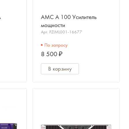
A
AMC A 100 Усилитель
мощности
для
Арт.
PZIML001-16677
 серии
По запросу
8 500 ₽
В корзину