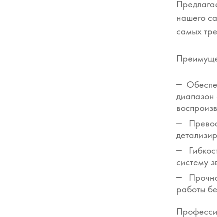
Предлагае
нашего са
самых тре
Преимуще
Обеспе
диапазон 
воспроизв
Превос
детализир
Гибкост
систему з
Прочно
работы бе
Профессио