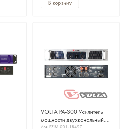
В корзину
VOLTA PA-300 Усилитель
мощности двухканальный.
Мощность (8/4/2 Ом) -
Арт.
PZIML001-18497