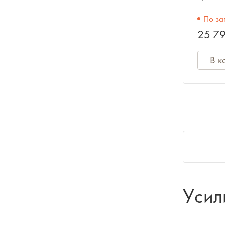
2х130
По за
19", 
25 79
В к
Усил