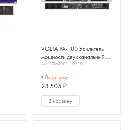
VOLTA PA-100 Усилитель
мощности двухканальный.
Мощность (8/4 Ом) - 2х70
Арт.
PZIML001-19219
Вт/ 2х100 Вт., 1 U-19", 7.
По запросу
23 505 ₽
В корзину