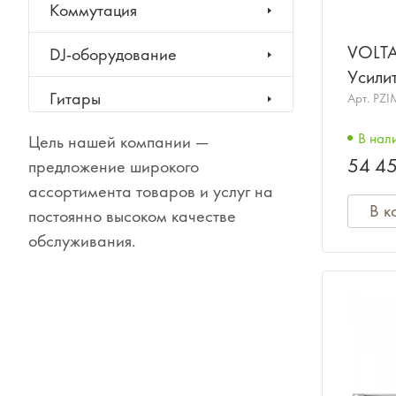
Коммутация
VOLTA
DJ-оборудование
Усили
Гитары
Арт.
PZI
В нал
Цель нашей компании —
Клавишные инструменты
54 45
предложение широкого
Ударные инструменты
ассортимента товаров и услуг на
В к
постоянно высоком качестве
Духовые инструменты
обслуживания.
Классические инструменты
Народные инструменты
Баяны, аккордеоны,
гармони