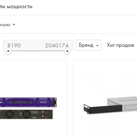
ли мощности
ичию
Бренд
Хит продаж