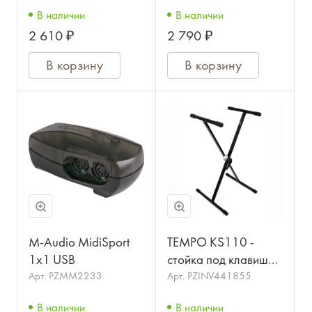
утепленный, LUTNER
В наличии
В наличии
2 610 ₽
2 790 ₽
В корзину
В корзину
M-Audio MidiSport
TEMPO KS110 -
1x1 USB
стойка под клавиши с
защелкой
Арт.
PZMM2233
Арт.
PZINV441855
В наличии
В наличии