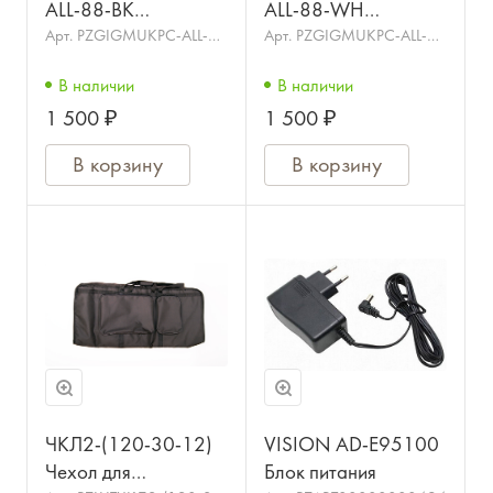
ALL-88-BK
ALL-88-WH
Бархатная накидка
Бархатная накидка
Арт.
PZGIGMUKPC-ALL-
Арт.
PZGIGMUKPC-ALL-
88-BK
88-WH
для цифровых
для цифровых
В наличии
В наличии
фортепиано
фортепиано
1 500 ₽
1 500 ₽
YAMAHA, CASIO,
YAMAHA, CASIO,
ROLAND
ROLAND
В корзину
В корзину
ЧКЛ2-(120-30-12)
VISION AD-E95100
Чехол для
Блок питания