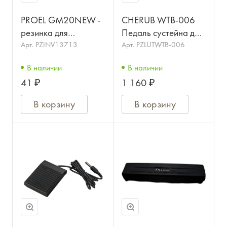
PROEL GM20NEW -
CHERUB WTB-006
резинка для
Педаль сустейна для
клавишных стоек
клавишных
Арт.
PZINV13713
Арт.
PZLUTWTB-006
заглушка
В наличии
В наличии
41 ₽
1 160 ₽
В корзину
В корзину