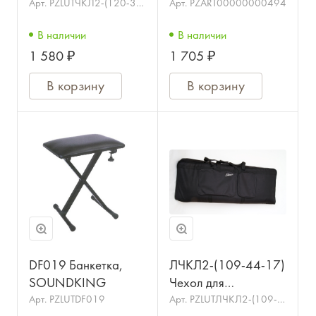
клавишных,
Арт.
PZLUTЧКЛ2-(120-30-
Арт.
PZART00000000494
12)
утепленный, LUTNER
В наличии
В наличии
1 580 ₽
1 705 ₽
В корзину
В корзину
DF019 Банкетка,
ЛЧКЛ2-(109-44-17)
SOUNDKING
Чехол для
клавишных,
Арт.
PZLUTDF019
Арт.
PZLUTЛЧКЛ2-(109-
44-17)