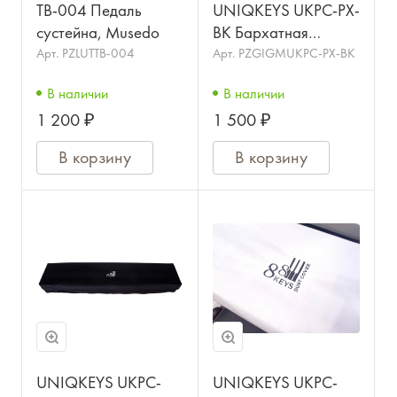
TB-004 Педаль
UNIQKEYS UKPC-PX-
сустейна, Musedo
BK Бархатная
накидка для
Арт.
PZLUTTB-004
Арт.
PZGIGMUKPC-PX-BK
цифрового
В наличии
В наличии
фортепиано 88
1 200 ₽
1 500 ₽
клавиш, логотип
Privia, чёрный
В корзину
В корзину
UNIQKEYS UKPC-
UNIQKEYS UKPC-