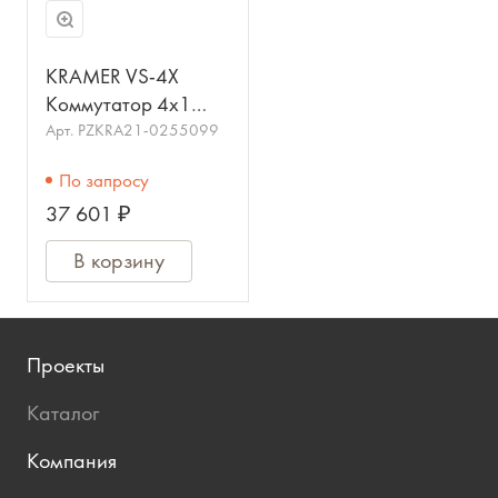
KRAMER VS-4X
Коммутатор 4x1
стерео аудио
Арт.
PZKRA21-0255099
механический;
По запросу
балансный сигнал,
37 601 ₽
разъемы XLR
В корзину
Проекты
Каталог
Компания