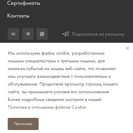
Сертификаты
Контакты
Подписаться на рассылку
+7 (343) 283-04-11
Мы используем файлы cookie, разработанные
Заказать звонок
нашими специалистами и третьими лицами, для
анализа событий на нашем веб-сайте, что позволяет
info@prirodazvuka.ru
нам улучшать взаимодействие с пользователями и
620144, г. Екатеринбург, ул. Хохрякова, д. 98, салон 27, ТЦ
обслуживание. Продолжая просмотр страниц нашего
«Весенний», 2 этаж, Центральный вход с ул. Куйбышева
сайта, вы принимаете условия его использования.
Более подробные сведения смотрите в нашей
© 2007-2026 Компания "Природа звука" // Звук. Свет.
Политике в отношении файлов Cookie
.
Видео. Комплексные решения. Музыкальные
инструменты
Принимаю
Политика конфиденциальности