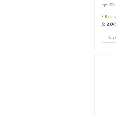
типа
Арт.
PZ
В нал
3 490
В к