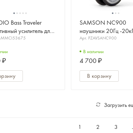
IO Bass Traveler
SAMSON NC900
тивный усилитель для
наушники 20Гц -20кГ
иков
MMMCI53675
драйвер диаметр 40
Арт.
PZAVSANC900
чувствительность 12
ичии
В наличии
(ON) 115dB (OFF)
 ₽
4 700 ₽
орзину
В корзину
Загрузить е
1
2
3