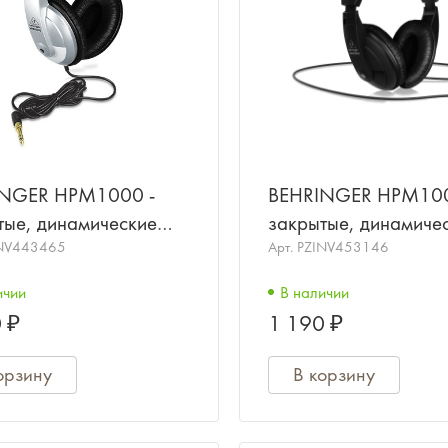
INGER HPM1000 -
BEHRINGER HPM100
тые, динамические
закрытые, динамиче
орные наушники,20-
NV443465
мониторные наушник
Арт.
PZINV453146
 Гц
20000 Гц (чёрные)
ичии
В наличии
 ₽
1 190 ₽
орзину
В корзину