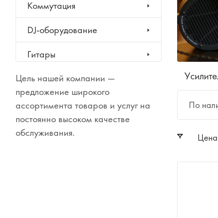
Коммутация
DJ-оборудование
Гитары
Усилите
Цель нашей компании —
Клавишные инструменты
предложение широкого
Ударные инструменты
ассортимента товаров и услуг на
По нал
постоянно высоком качестве
Духовые инструменты
обслуживания.
Цена
Классические инструменты
Народные инструменты
Баяны, аккордеоны,
гармони