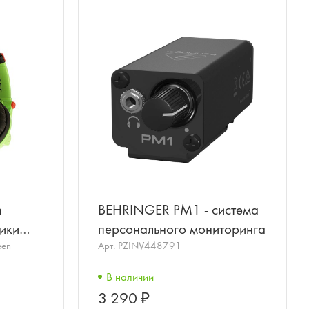
n
BEHRINGER PM1 - система
ики
персонального мониторинга
een
Арт.
PZINV448791
леные,
В наличии
3 290 ₽