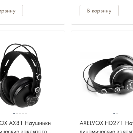
орзину
В корзину
OX AX81 Наушники
AXELVOX HD271 На
ические закрытого
динамические закры