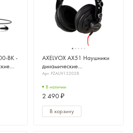
0-BK -
AXELVOX AX51 Наушники
ские
динамические
и,20-
полуоткрытого типа
Арт.
PZAUV152028
В наличии
2 490 ₽
В корзину