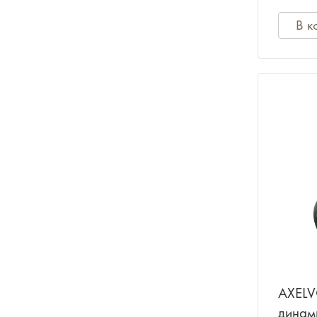
В к
AXELV
динам