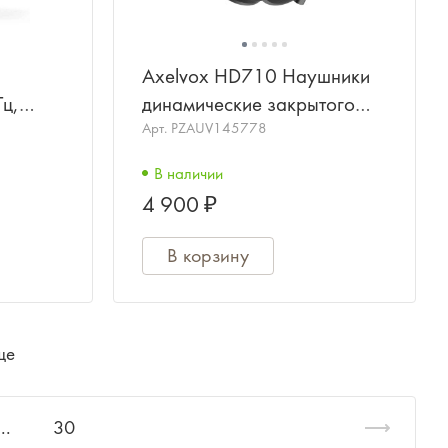
Axelvox HD710 Наушники
ц,
динамические закрытого
 мм,
типа
Арт.
PZAUV145778
1 dB
В наличии
4 900 ₽
В корзину
ще
...
30