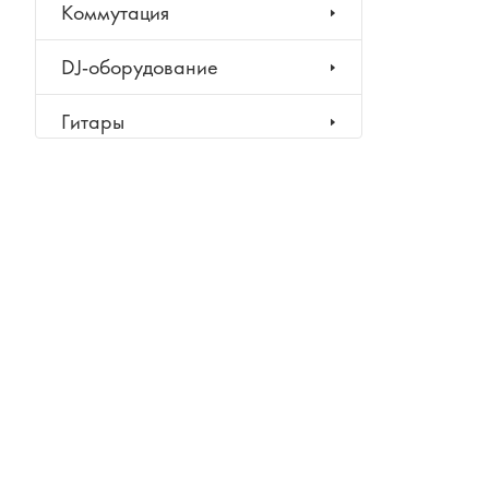
Коммутация
DJ-оборудование
Гитары
Цель нашей компании —
Клавишные инструменты
предложение широкого
Ударные инструменты
ассортимента товаров и услуг на
постоянно высоком качестве
Духовые инструменты
обслуживания.
Классические инструменты
Народные инструменты
Проекты
Каталог
Компания
Серти
Баяны, аккордеоны,
гармони