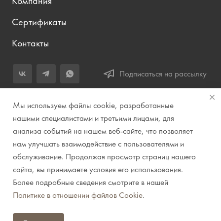
Компания
Сертификаты
Контакты
Подписаться на рассылку
+7 (343) 283-04-11
Мы используем файлы cookie, разработанные
Заказать звонок
нашими специалистами и третьими лицами, для
анализа событий на нашем веб-сайте, что позволяет
info@prirodazvuka.ru
нам улучшать взаимодействие с пользователями и
620144, г. Екатеринбург, ул. Хохрякова, д. 98, салон 27, ТЦ
обслуживание. Продолжая просмотр страниц нашего
«Весенний», 2 этаж, Центральный вход с ул. Куйбышева
сайта, вы принимаете условия его использования.
Более подробные сведения смотрите в нашей
© 2007-2026 Компания "Природа звука" // Звук. Свет.
Политике в отношении файлов Cookie
.
Видео. Комплексные решения. Музыкальные
инструменты