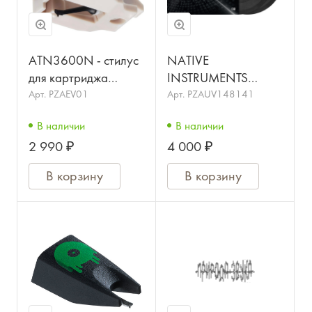
ATN3600N - стилус
NATIVE
для картриджа
INSTRUMENTS
винилового
Traktor Butter Rug
Арт.
PZAEV01
Арт.
PZAUV148141
проигрывателя.
Супер-тонкий и
В наличии
В наличии
ультра-гладкий
2 990 ₽
4 000 ₽
слипмат,
изготовленный из
В корзину
В корзину
синтет