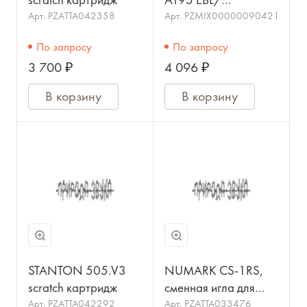
scratch картридж
AT95 EBL/
Картридж/AUDIO-
Арт.
PZATTA042358
Арт.
PZMIX00000090421
TECHNICA
По запросу
По запросу
3 700 ₽
4 096 ₽
В корзину
В корзину
STANTON 505.V3
NUMARK CS-1RS,
scratch картридж
сменная игла для
катриджа CS-1
Арт.
PZATTA042292
Арт.
PZATTA033476