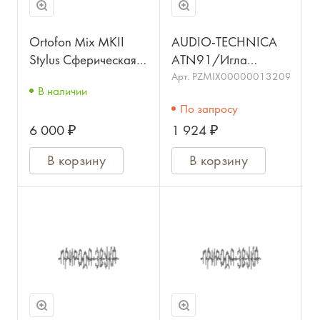
Ortofon Mix MKII
AUDIO-TECHNICA
Stylus Сферическая
ATN91/Игла
игла
/AUDIO-TECHNICA
Арт.
PZMIX00000013209
В наличии
По запросу
6 000 ₽
1 924 ₽
В корзину
В корзину