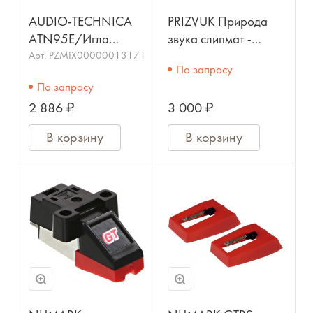
AUDIO-TECHNICA
PRIZVUK Природа
ATN95E/Игла
звука слипмат -
эллиптическая для
комплект из 2
Арт.
PZMIX00000013171
По запросу
AT95E/AUDIO-
слипматов
По запросу
TECHNICA
2 886 ₽
3 000 ₽
В корзину
В корзину