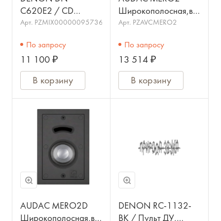
C620E2 / CD
Широкополосная,встраив
проигрыватель, CD-
акустическая
Арт.
PZMIX00000095736
Арт.
PZAVCMERO2
DA, WAV, MP3,
система с задним
По запросу
По запросу
WMA, PCM,
корпусом, класса Hi-
11 100 ₽
13 514 ₽
балансные
End. НЧ:
аналоговые выходы,
В корзину
В корзину
19", 1U/
AUDAC MERO2D
DENON RC-1132-
Широкополосная,встраиваемая
BK / Пульт ДУ,