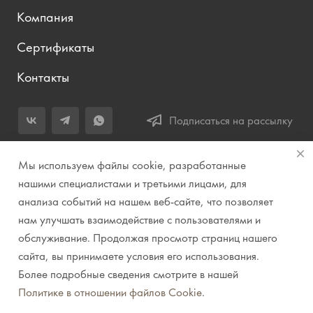
Компания
Сертификаты
Контакты
Подписаться на рассылку
+7 (343) 283-04-11
Мы используем файлы cookie, разработанные
Заказать звонок
нашими специалистами и третьими лицами, для
анализа событий на нашем веб-сайте, что позволяет
info@prirodazvuka.ru
нам улучшать взаимодействие с пользователями и
620144, г. Екатеринбург, ул. Хохрякова, д. 98, салон 27, ТЦ
обслуживание. Продолжая просмотр страниц нашего
«Весенний», 2 этаж, Центральный вход с ул. Куйбышева
сайта, вы принимаете условия его использования.
Более подробные сведения смотрите в нашей
© 2007-2026 Компания "Природа звука" // Звук. Свет.
Политике в отношении файлов Cookie
.
Видео. Комплексные решения. Музыкальные