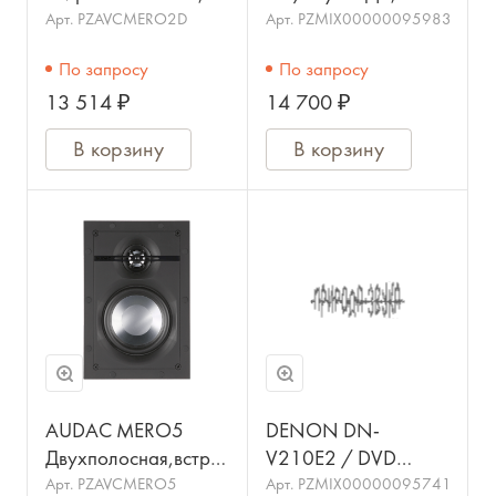
акустическая
черный / DENON
Арт.
PZAVCMERO2D
Арт.
PZMIX00000095983
система с задним
По запросу
По запросу
корпусом, класса Hi-
13 514 ₽
14 700 ₽
End. НЧ:
В корзину
В корзину
AUDAC MERO5
DENON DN-
Двухполосная,встраиваемая
V210E2 / DVD
акустическая
проигрыватель,
Арт.
PZAVCMERO5
Арт.
PZMIX00000095741