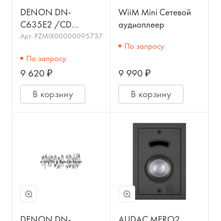
DENON DN-
WiiM Mini Сетевой
C635E2 /CD
аудиоплеер
проигрыватель, CD-
Арт.
PZMIX00000095737
По запросу
DA, WAV, MP3,
По запросу
WMA, PCM,
9 620 ₽
9 990 ₽
балансные
аналоговые выходы,
В корзину
В корзину
19", 2U/
DENON DN-
AUDAC MERO2