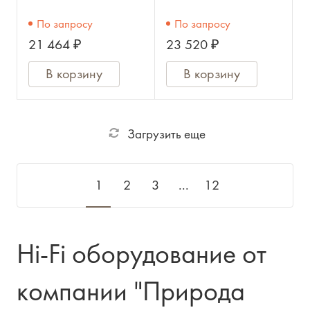
система, класса Hi-
HDMI выход до
По запросу
По запросу
End. НЧ: 5", ВЧ: 1".
1080i, пульт ДУ,
21 464 ₽
23 520 ₽
Мощность
19",2U / DENON
В корзину
В корзину
Загрузить еще
1
2
3
...
12
Hi-Fi оборудование от
компании "Природа