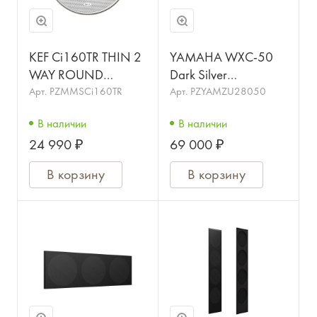
KEF Ci160TR THIN 2
YAMAHA WXC-50
WAY ROUND
Dark Silver
SP3830AA
Беспроводной
Арт.
PZMMSCi160TR
Арт.
PZYAMZU28050
Потолочные
предусилитель для
В наличии
В наличии
встраиваемые АС
потокового
24 990 ₽
69 000 ₽
круглой формы
воспроизведения
В корзину
В корзину