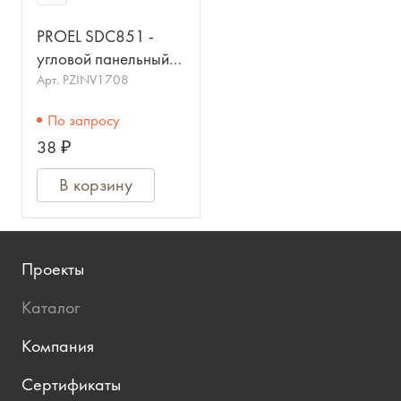
PROEL SDC851 -
угловой панельный
разъем, 32А (папа),
Арт.
PZINV1708
250V, IP44
По запросу
38 ₽
В корзину
Проекты
Каталог
Компания
Сертификаты