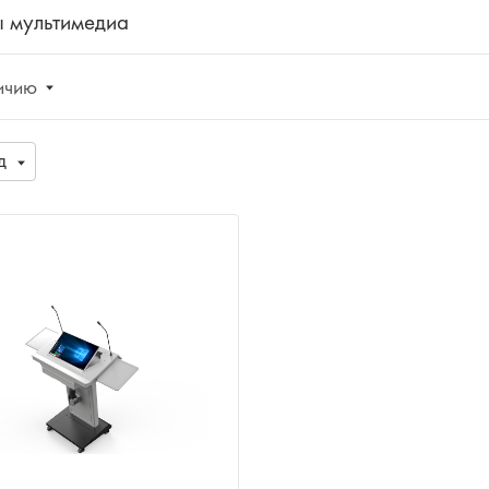
 мультимедиа
ичию
д