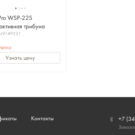
Pro WSP-22S
активная трибуна
AUV149221
просу
Узнать цену
фикаты
Контакты
+7 (34
Заказат