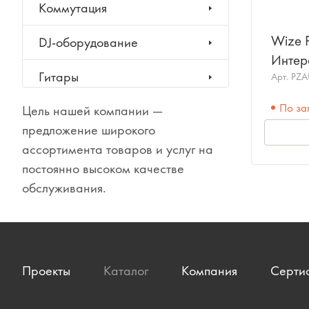
Коммутация
Wize 
DJ-оборудование
Интер
Гитары
Арт.
PZ
По за
Цель нашей компании —
Клавишные инструменты
предложение широкого
Ударные инструменты
ассортимента товаров и услуг на
постоянно высоком качестве
Духовые инструменты
обслуживания.
Классические инструменты
Народные инструменты
Проекты
Каталог
Компания
Серти
Баяны, аккордеоны,
гармони