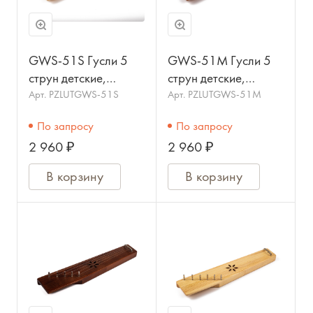
GWS-51S Гусли 5
GWS-51M Гусли 5
струн детские,
струн детские,
крыловидные, цвет
крыловидные, цвет
Арт.
PZLUTGWS-51S
Арт.
PZLUTGWS-51M
ель, МОЗЕРЪ
махагон, МОЗЕРЪ
По запросу
По запросу
2 960 ₽
2 960 ₽
В корзину
В корзину