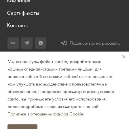
Компания
Сертификаты
Контакты
Подписаться на рассылку
+7 (343) 283-04-11
Мы используем файлы cookie, разработанные
Заказать звонок
нашими специалистами и третьими лицами, для
анализа событий на нашем веб-сайте, что позволяет
info@prirodazvuka.ru
нам улучшать взаимодействие с пользователями и
620144, г. Екатеринбург, ул. Хохрякова, д. 98, салон 27, ТЦ
обслуживание. Продолжая просмотр страниц нашего
«Весенний», 2 этаж, Центральный вход с ул. Куйбышева
сайта, вы принимаете условия его использования.
Более подробные сведения смотрите в нашей
© 2007-2026 Компания "Природа звука" // Звук. Свет.
Политике в отношении файлов Cookie
.
Видео. Комплексные решения. Музыкальные
инструменты