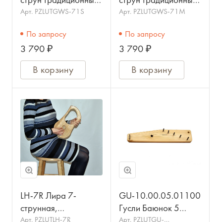
струн традиционные,
струн традиционные,
крыловидные, цвет
крыловидные, цвет
Арт.
PZLUTGWS-71S
Арт.
PZLUTGWS-71M
ель, МОЗЕРЪ
махагон, МОЗЕРЪ
По запросу
По запросу
3 790 ₽
3 790 ₽
В корзину
В корзину
LH-7R Лира 7-
GU-10.00.05.01100
струнная,
Гусли Баюнок 5
резонаторный
струн, светлые,
Арт.
PZLUTLH-7R
Арт.
PZLUTGU-