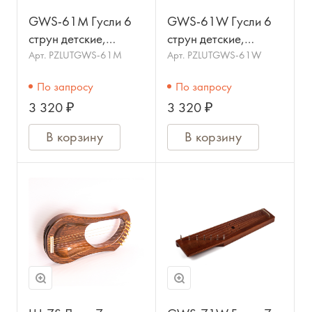
GWS-61M Гусли 6
GWS-61W Гусли 6
струн детские,
струн детские,
крыловидные, цвет
крыловидные, цвет
Арт.
PZLUTGWS-61M
Арт.
PZLUTGWS-61W
махагон, МОЗЕРЪ
орех, МОЗЕРЪ
По запросу
По запросу
3 320 ₽
3 320 ₽
В корзину
В корзину