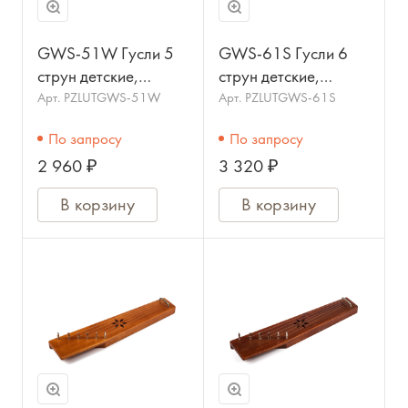
GWS-51W Гусли 5
GWS-61S Гусли 6
струн детские,
струн детские,
крыловидные, цвет
крыловидные, цвет
Арт.
PZLUTGWS-51W
Арт.
PZLUTGWS-61S
орех, МОЗЕРЪ
ель, МОЗЕРЪ
По запросу
По запросу
2 960 ₽
3 320 ₽
В корзину
В корзину