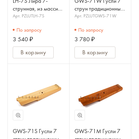
LH-7S Лира 7-
GWS-71W Гусли 7
струнная, из массива
струн традиционные,
ясеня, с чехлом,
крыловидные, цвет
Арт.
PZLUTLH-7S
Арт.
PZLUTGWS-71W
МОЗЕРЪ
орех, МОЗЕРЪ
По запросу
По запросу
3 540 ₽
3 780 ₽
В корзину
В корзину
GWS-71S Гусли 7
GWS-71M Гусли 7