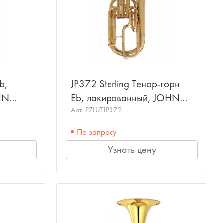
b,
JP372 Sterling Тенор-горн
HN
Eb, лакированный, JOHN
PACKER
Арт.
PZLUTJP372
По запросу
Узнать цену