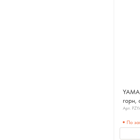
YAMAH
горн,
Арт.
PZ
По за