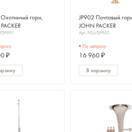
 Охотничий горн,
JP902 Почтовый гор
 PACKER
JOHN PACKER
UTJP901
Арт.
PZLUTJP902
просу
По запросу
0 ₽
16 960 ₽
орзину
В корзину