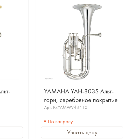
льт-
YAMAHA YAH-803S Альт-
горн, серебряное покрытие
Арт.
PZYAMWV48410
По запросу
Узнать цену