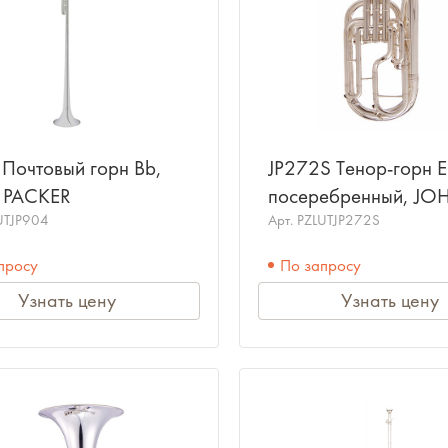
 Почтовый горн Bb,
JP272S Тенор-горн E
 PACKER
посеребренный, JO
UTJP904
PACKER
Арт.
PZLUTJP272S
просу
По запросу
Узнать цену
Узнать цену