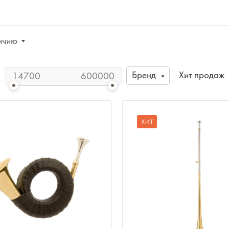
ичию
Бренд
Хит продаж
ХИТ