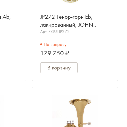
н Ab,
JP272 Тенор-горн Eb,
лакированный, JOHN
PACKER
Арт.
PZLUTJP272
По запросу
179 750 ₽
В корзину