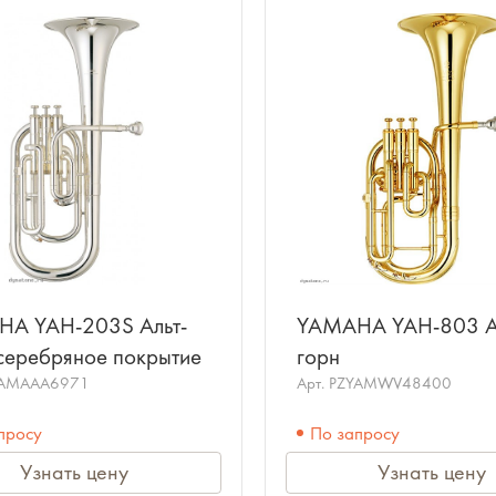
A YAH-203S Альт-
YAMAHA YAH-803 А
 серебряное покрытие
горн
YAMAAA6971
Арт.
PZYAMWV48400
просу
По запросу
Узнать цену
Узнать цену