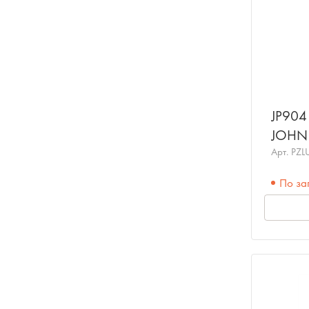
Ноты, учебники, книги
Сувениры
Одежда
JP904
JOHN
Арт.
PZL
По за