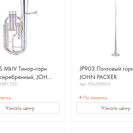
S MkIV Тенор-горн
JP903 Почтовый гор
осеребренный, JOHN
JOHN PACKER
ER
UTJP172S
Арт.
PZLUTJP903
просу
По запросу
Узнать цену
Узнать цену