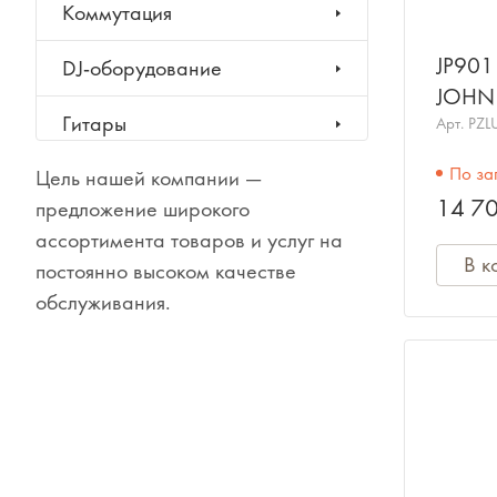
Коммутация
JP901
DJ-оборудование
JOHN
Гитары
Арт.
PZL
По за
Цель нашей компании —
Клавишные инструменты
14 70
предложение широкого
Ударные инструменты
ассортимента товаров и услуг на
В к
постоянно высоком качестве
Духовые инструменты
обслуживания.
Классические инструменты
Народные инструменты
Баяны, аккордеоны,
гармони