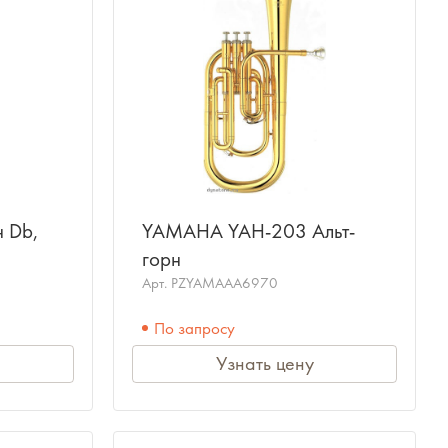
н Db,
YAMAHA YAH-203 Альт-
горн
Арт.
PZYAMAAA6970
По запросу
Узнать цену