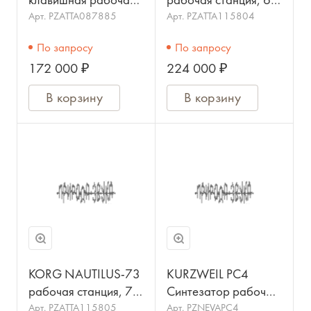
клавишная рабочая
рабочая станция, 61
станция, 88 клавиш,
клавиша
Арт.
PZATTA087885
Арт.
PZATTA115804
4 ГБ PCM-память,
По запросу
По запросу
172 000 ₽
224 000 ₽
В корзину
В корзину
KORG NAUTILUS-73
KURZWEIL PC4
рабочая станция, 73
Синтезатор рабочая
клавиши
станция 88 клавиш
Арт.
PZATTA115805
Арт.
PZNEVAPC4