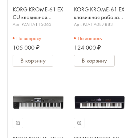
KORG KROME-61 EX
KORG KROME-61 EX
CU клавишная
клавишная рабочая
рабочая станция, 61
станция, 61
Арт.
PZATTA115063
Арт.
PZATTA087883
клавиша, 4 ГБ PCM-
клавиша, 4 ГБ PCM-
По запросу
По запросу
память,
память,
105 000 ₽
124 000 ₽
В корзину
В корзину