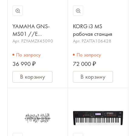
YAMAHA GNS-
KORG i3 MS
MS01 //E
рабочая станция
Акустическая
Арт.
PZYAMZX45090
Арт.
PZATTA106428
система 2.1. для
По запросу
По запросу
Yamaha Genos
36 990 ₽
72 000 ₽
В корзину
В корзину