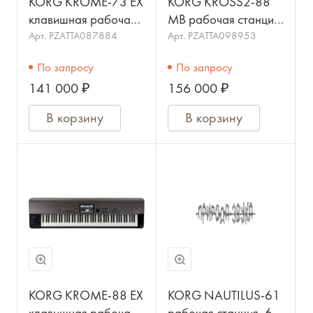
KORG KROME-73 EX
KORG KROSS2-88
клавишная рабочая
MB рабочая станция,
станция, 73 клавиши,
цвет черный
Арт.
PZATTA087884
Арт.
PZATTA098953
4 ГБ PCM-память,
По запросу
По запросу
141 000 ₽
156 000 ₽
В корзину
В корзину
KORG KROME-88 EX
KORG NAUTILUS-61