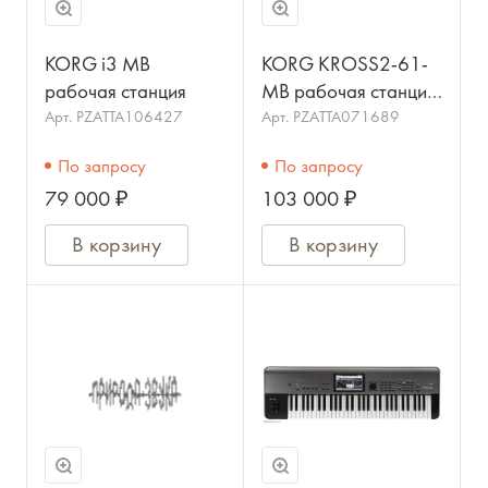
KORG i3 MB
KORG KROSS2-61-
рабочая станция
MB рабочая станция,
цвет черный. 61
Арт.
PZATTA106427
Арт.
PZATTA071689
клавиша, 896
По запросу
По запросу
тембров (768
79 000 ₽
103 000 ₽
предварительно
загружен
В корзину
В корзину