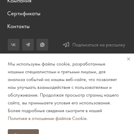
Компания
Сертификаты
Контакты
Подписаться на рассылку
+7 (343) 283-04-11
Мы используем файлы cookie, разработанные
Заказать звонок
нашими специалистами и третьими лицами, для
анализа событий на нашем веб-сайте, что позволяет
info@prirodazvuka.ru
нам улучшать взаимодействие с пользователями и
620144, г. Екатеринбург, ул. Хохрякова, д. 98, салон 27, ТЦ
обслуживание. Продолжая просмотр страниц нашего
«Весенний», 2 этаж, Центральный вход с ул. Куйбышева
сайта, вы принимаете условия его использования.
Более подробные сведения смотрите в нашей
© 2007-2026 Компания "Природа звука" // Звук. Свет.
Политике в отношении файлов Cookie
.
Видео. Комплексные решения. Музыкальные
инструменты