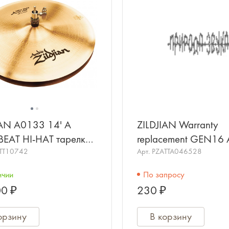
IAN A0133 14' A
ZILDJIAN Warranty
EAT HI-HAT тарелки
replacement GEN16 
т (пара)
TT10742
Hi Hat Top (AA4733
Арт.
PZATTA046528
ичии
По запросу
0 ₽
230 ₽
орзину
В корзину