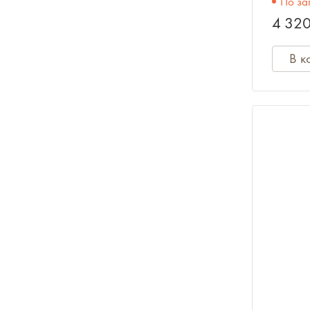
По за
4 320
Ноты, учебники, книги
В к
Сувениры
Одежда