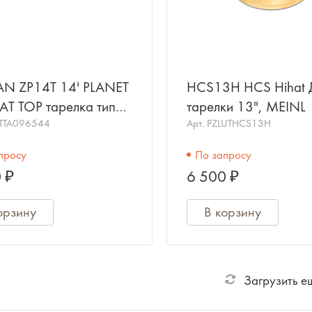
IAN ZP14T 14' PLANET
HCS13H HCS Hihat 
HAT TOP тарелка типа
тарелки 13", MEINL
т (верхняя)
TTA096544
Арт.
PZLUTHCS13H
просу
По запросу
 ₽
6 500 ₽
орзину
В корзину
Загрузить е