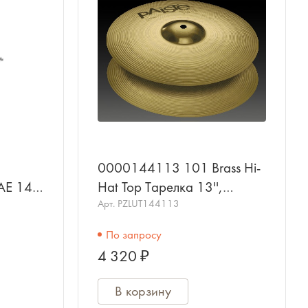
0000144113 101 Brass Hi-
AE 14'
Hat Top Тарелка 13'',
6014)
верхняя, PAISTE
Арт.
PZLUT144113
По запросу
4 320 ₽
В корзину