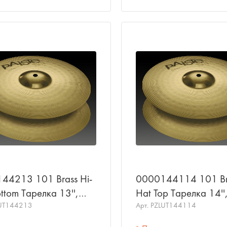
44213 101 Brass Hi-
0000144114 101 Bra
ttom Тарелка 13'',
Hat Top Тарелка 14''
, PAISTE
UT144213
верхняя, PAISTE
Арт.
PZLUT144114