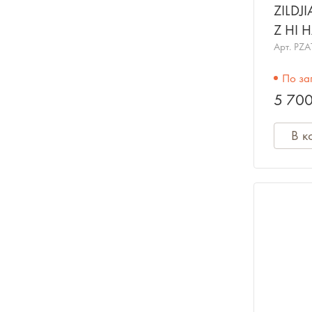
ZILDJ
Z HI 
типа х
Арт.
PZA
По за
5 700
В к