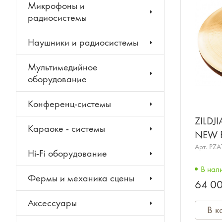
Микрофоны и
радиосистемы
Наушники и радиосистемы
Мультимедийное
оборудование
Конференц-системы
ZILDJ
Караоке - системы
NEW B
хай-хе
Арт.
PZA
Hi-Fi оборудование
В нал
Фермы и механика сцены
64 00
Аксессуары
В к