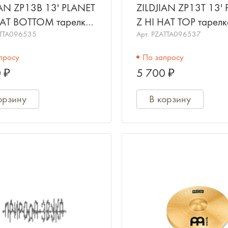
IAN ZP13B 13' PLANET
ZILDJIAN ZP13T 13'
HAT BOTTOM тарелка
Z HI HAT TOP тарелк
ай-хэт (нижняя)
TTA096535
хай-хэт (верхняя)
Арт.
PZATTA096537
просу
По запросу
 ₽
5 700 ₽
орзину
В корзину