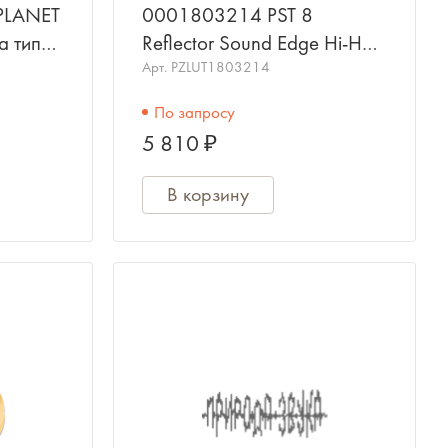
 PLANET
0001803214 PST 8
а типа
Reflector Sound Edge Hi-Hat
Тарелка верхняя 14",
Арт.
PZLUT1803214
PAISTE
По запросу
5 810 ₽
В корзину