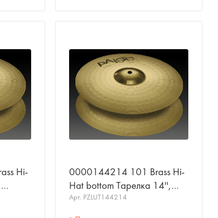
ss Hi-
0000144214 101 Brass Hi-
,
Hat bottom Тарелка 14'',
нижняя, PAISTE
Арт.
PZLUT144214