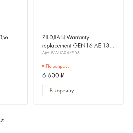
Две
ZILDJIAN Warranty
replacement GEN16 AE 13'
Hihat bottom, serial
Арт.
PZATTA047956
AA46198 177
По запросу
6 600 ₽
В корзину
ще