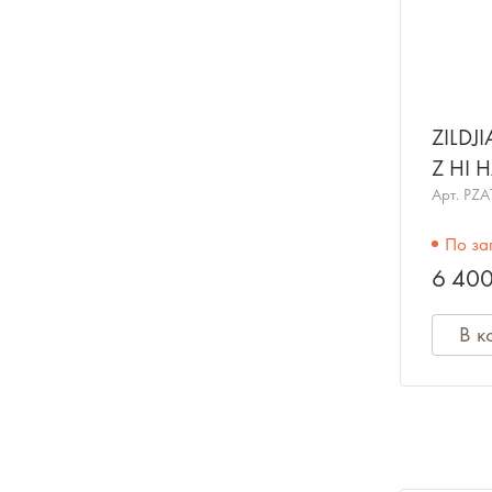
ZILDJ
Z HI 
хай-хэ
Арт.
PZA
По за
6 400
В к