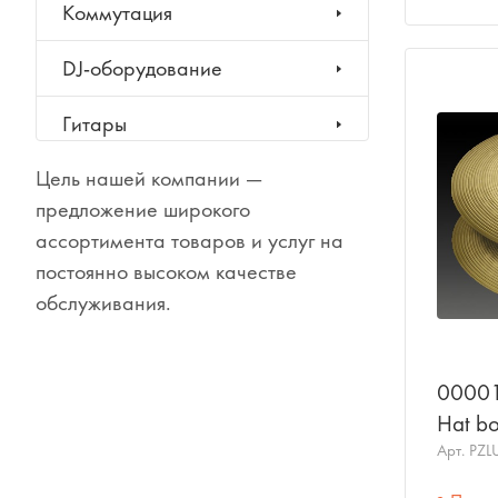
Коммутация
DJ-оборудование
Гитары
Цель нашей компании —
Клавишные инструменты
предложение широкого
Ударные инструменты
ассортимента товаров и услуг на
постоянно высоком качестве
Духовые инструменты
обслуживания.
Классические инструменты
00001
Народные инструменты
Hat bo
нижняя
Арт.
PZL
Баяны, аккордеоны,
гармони