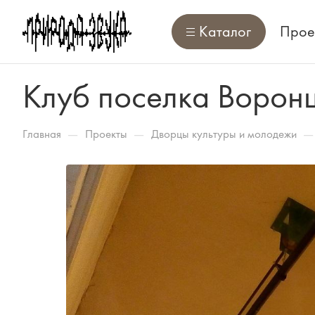
Каталог
Прое
Клуб поселка Ворон
—
—
—
Главная
Проекты
Дворцы культуры и молодежи