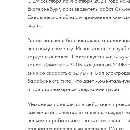
С 29 сентября по 4 октября 2021 года ко
Екатеринбург, производитель работ Симо
Свердловской области произведен монтаж
сцены.
Ранее на сцене был поставлен аналогичны
ценовому сегменту. Использовался двухб
карданных валов. Преследуется минимум т
канат. Двигатель 220В мощностью 500Вт 
вниз со скоростью 5м/мин. Вал электро
барабанного типа, что дает моментальну
и при стационарном удержании груза.
Механизм приводится в действие с провод
выключатель электропитания на каждый п
подъема срабатывает автоматический ост
равнораспределенным весом до 125 кг.