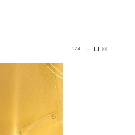
1/4
—