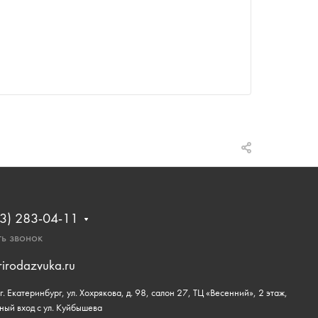
3) 283-04-11
ь звонок
rirodazvuka.ru
. Екатеринбург, ул. Хохрякова, д. 98, салон 27, ТЦ «Весенний», 2 этаж,
ный вход с ул. Куйбышева