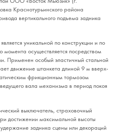
ппой ООО «Восток Мьюзик» (г.
цовка Краснотурьинского района
ривода вертикального подъема задника
является уникальной по конструкции и по
го момента осуществляется посредством
ции. Применен особый эластичный стальной
ет движение штанкета длиной 9 м вверх-
матическим фрикционным тормозом
 ведущего вала механизма в период покоя
тический выключатель, страховочный
 При достижении максимальной высоты
 удержание задника сцены или декораций