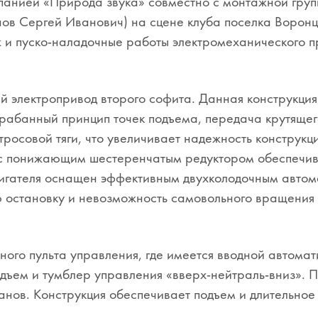
мпанией «Природа звука» совместно с монтажной гру
нов Сергей Иванович) на сцене клуба поселка Ворон
 и пуско-наладочные работы электромеханического п
й электропривод второго софита. Данная конструкция 
арабанный принцип точек подъема, передача крутяще
росовой тяги, что увеличивает надежность конструк
с понижающим шестеренчатым редуктором обеспечива
двигателя оснащен эффективным двухколодочным авто
ю остановку и невозможность самовольного вращения
ного пульта управления, где имеется вводной автома
одъем и тумблер управления «вверх-нейтраль-вниз».
анов. Конструкция обеспечивает подъем и длительное