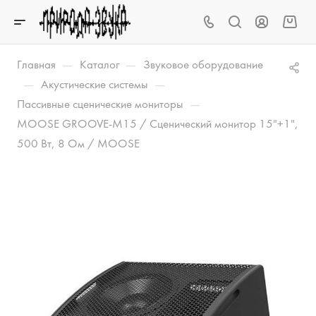
—
—
Главная
Каталог
Звуковое оборудование
—
—
Акустические системы
—
Пассивные сценические мониторы
MOOSE GROOVE-M15 / Сценический монитор 15"+1",
500 Вт, 8 Ом / MOOSE