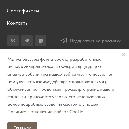
Сертификаты
Контакты
Подписаться на рассылку
+7 (343) 283-04-11
Мы используем файлы cookie, разработанные
Заказать звонок
нашими специалистами и третьими лицами, для
анализа событий на нашем веб-сайте, что позволяет
info@prirodazvuka.ru
нам улучшать взаимодействие с пользователями и
620144, г. Екатеринбург, ул. Хохрякова, д. 98, салон 27, ТЦ
обслуживание. Продолжая просмотр страниц нашего
«Весенний», 2 этаж, Центральный вход с ул. Куйбышева
сайта, вы принимаете условия его использования.
Более подробные сведения смотрите в нашей
© 2007-2026 Компания "Природа звука" // Звук. Свет.
Политике в отношении файлов Cookie
.
Видео. Комплексные решения. Музыкальные
инструменты
Принимаю