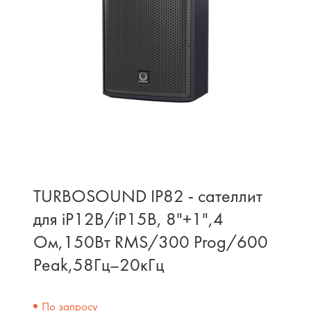
TURBOSOUND IP82 - сателлит
для iP12B/iP15B, 8"+1",4
Ом,150Вт RMS/300 Prog/600
Peak,58Гц–20кГц
По запросу