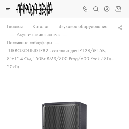
—
—
Главная
Каталог
Звуковое оборудование
—
—
Акустические системы
—
Пассивные сабвуферы
TURBOSOUND IP82 - сателлит для iP12B/iP15B,
8"+1",4 Ом,150Вт RMS/300 Prog/600 Peak,58Гц–
20кГц