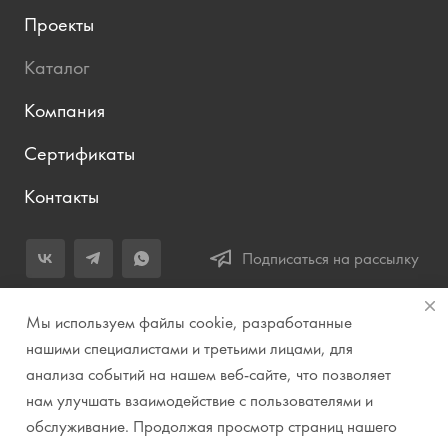
Проекты
Каталог
Компания
Сертификаты
Контакты
Подписаться на рассылку
+7 (343) 283-04-11
Мы используем файлы cookie, разработанные
Заказать звонок
нашими специалистами и третьими лицами, для
анализа событий на нашем веб-сайте, что позволяет
info@prirodazvuka.ru
нам улучшать взаимодействие с пользователями и
620144, г. Екатеринбург, ул. Хохрякова, д. 98, салон 27, ТЦ
обслуживание. Продолжая просмотр страниц нашего
«Весенний», 2 этаж, Центральный вход с ул. Куйбышева