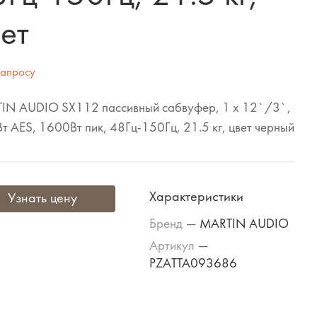
ет
запросу
IN AUDIO SX112 пассивный сабвуфер, 1 x 12`/3`,
т AES, 1600Вт пик, 48Гц-150Гц, 21.5 кг, цвет черный
Характеристики
Узнать цену
Бренд
—
MARTIN AUDIO
Артикул
—
PZATTA093686