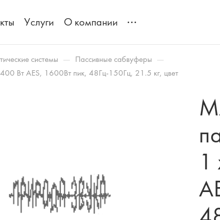
кты
Услуги
О компании
—
—
тические системы
Пассивные сабвуферы
0 Вт AES, 1600Вт пик, 48Гц-150Гц, 21.5 кг, цвет
M
п
1 
AE
48