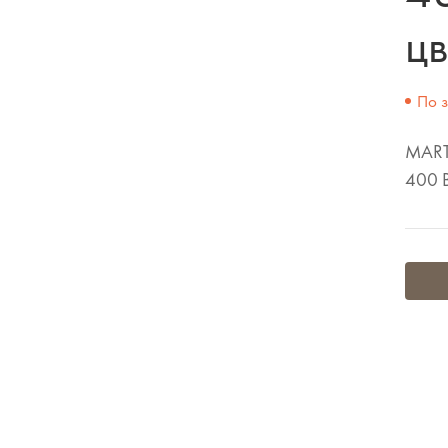
цв
По 
MART
400 В