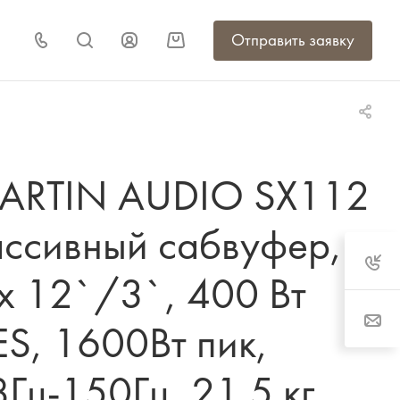
Отправить заявку
ARTIN AUDIO SX112
ассивный сабвуфер,
x 12`/3`, 400 Вт
S, 1600Вт пик,
Гц-150Гц, 21.5 кг,