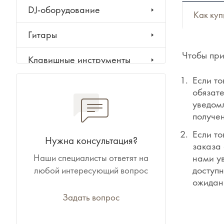
DJ-оборудование
Как куп
Гитары
Чтобы при
Клавишные инструменты
Если то
Ударные инструменты
обязате
уведомл
Духовые инструменты
получен
Если то
Классические инструменты
Нужна консультация?
заказа 
Наши специалисты ответят на
нами у
Народные инструменты
доступн
любой интересующий вопрос
ожидан
Баяны, аккордеоны,
гармони
Задать вопрос
Ноты, учебники, книги