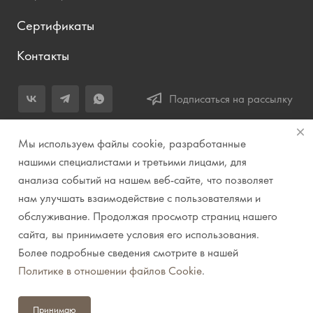
Сертификаты
Контакты
Подписаться на рассылку
+7 (343) 283-04-11
Мы используем файлы cookie, разработанные
Заказать звонок
нашими специалистами и третьими лицами, для
анализа событий на нашем веб-сайте, что позволяет
info@prirodazvuka.ru
нам улучшать взаимодействие с пользователями и
620144, г. Екатеринбург, ул. Хохрякова, д. 98, салон 27, ТЦ
обслуживание. Продолжая просмотр страниц нашего
«Весенний», 2 этаж, Центральный вход с ул. Куйбышева
сайта, вы принимаете условия его использования.
Более подробные сведения смотрите в нашей
© 2007-2026 Компания "Природа звука" // Звук. Свет.
Политике в отношении файлов Cookie
.
Видео. Комплексные решения. Музыкальные
инструменты
Принимаю