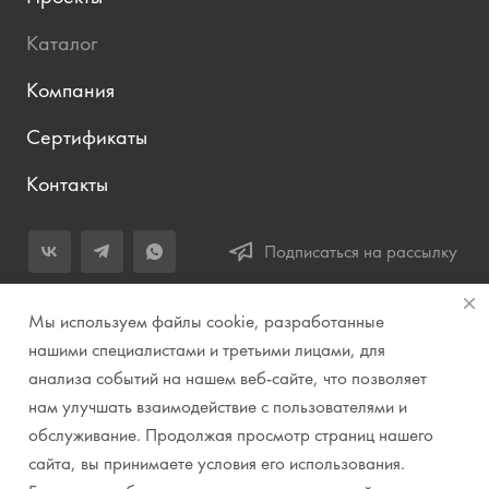
Каталог
Компания
Сертификаты
Контакты
Подписаться на рассылку
+7 (343) 283-04-11
Мы используем файлы cookie, разработанные
Заказать звонок
нашими специалистами и третьими лицами, для
анализа событий на нашем веб-сайте, что позволяет
info@prirodazvuka.ru
нам улучшать взаимодействие с пользователями и
620144, г. Екатеринбург, ул. Хохрякова, д. 98, салон 27, ТЦ
обслуживание. Продолжая просмотр страниц нашего
«Весенний», 2 этаж, Центральный вход с ул. Куйбышева
сайта, вы принимаете условия его использования.