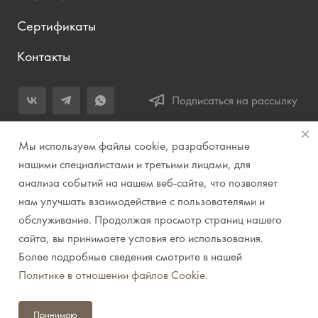
Сертификаты
Контакты
Подписаться на рассылку
+7 (343) 283-04-11
Мы используем файлы cookie, разработанные
Заказать звонок
нашими специалистами и третьими лицами, для
анализа событий на нашем веб-сайте, что позволяет
info@prirodazvuka.ru
нам улучшать взаимодействие с пользователями и
620144, г. Екатеринбург, ул. Хохрякова, д. 98, салон 27, ТЦ
обслуживание. Продолжая просмотр страниц нашего
«Весенний», 2 этаж, Центральный вход с ул. Куйбышева
сайта, вы принимаете условия его использования.
Более подробные сведения смотрите в нашей
© 2007-2026 Компания "Природа звука" // Звук. Свет.
Политике в отношении файлов Cookie
.
Видео. Комплексные решения. Музыкальные
инструменты
Принимаю