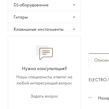
DJ-оборудование
Гитары
Клавишные инструменты
Ударные инструменты
Духовые инструменты
Описан
Классические инструменты
Нужна консультация?
Наши специалисты ответят на
Народные инструменты
ELECTRO-V
любой интересующий вопрос
Баяны, аккордеоны,
гармони
Задать вопрос
Назад
Ноты, учебники, книги