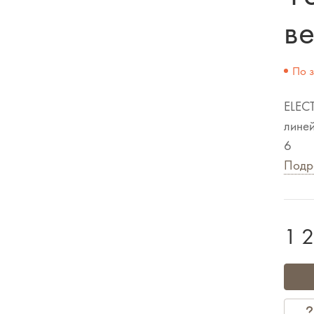
ве
По 
ELEC
линей
6
Подр
1 