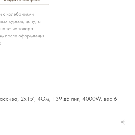
зи с колебаниями
ных курсов, цену, а
 наличие товара
им после оформления
а
ссива, 2x15', 4Ом, 139 дБ пик, 4000W, вес 6