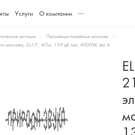
кты
Услуги
О компании
—
—
тические системы
Пассивные линейные массивы
о массива, 2x15', 4Ом, 139 дБ пик, 4000W, вес 6
E
2
э
м
1