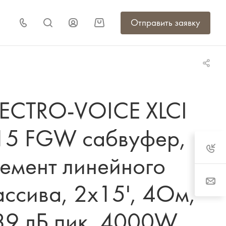
Отправить заявку
LECTRO-VOICE XLCI
15 FGW сабвуфер,
лемент линейного
ассива, 2x15', 4Ом,
39 дБ пик, 4000W,