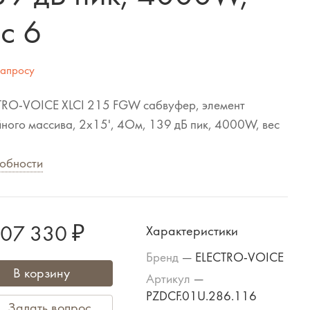
с 6
запросу
TRO-VOICE XLCI 215 FGW сабвуфер, элемент
ного массива, 2x15', 4Ом, 139 дБ пик, 4000W, вес
обности
207 330 ₽
Характеристики
Бренд
—
ELECTRO-VOICE
В корзину
Артикул
—
PZDCF.01U.286.116
Задать вопрос