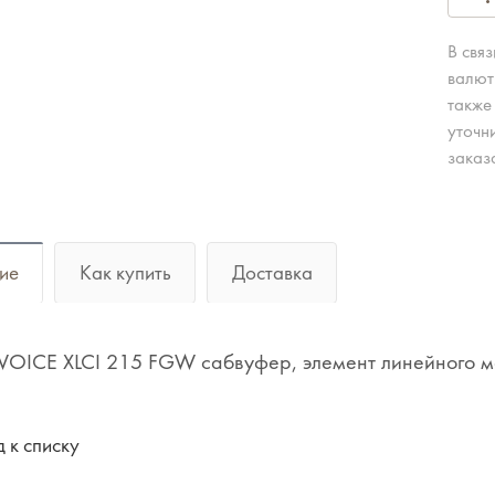
В свя
валют
также
уточн
заказ
ие
Как купить
Доставка
OICE XLCI 215 FGW сабвуфер, элемент линейного ма
 к списку