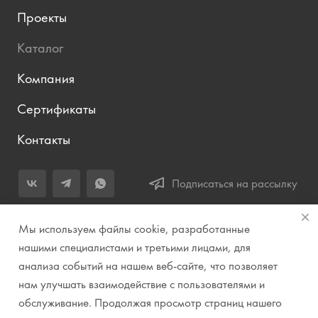
Проекты
Каталог
Компания
Сертификаты
Контакты
Подписаться на рассылку
+7 (343) 283-04-11
Мы используем файлы cookie, разработанные
Заказать звонок
нашими специалистами и третьими лицами, для
анализа событий на нашем веб-сайте, что позволяет
info@prirodazvuka.ru
нам улучшать взаимодействие с пользователями и
620144, г. Екатеринбург, ул. Хохрякова, д. 98, салон 27, ТЦ
обслуживание. Продолжая просмотр страниц нашего
«Весенний», 2 этаж, Центральный вход с ул. Куйбышева