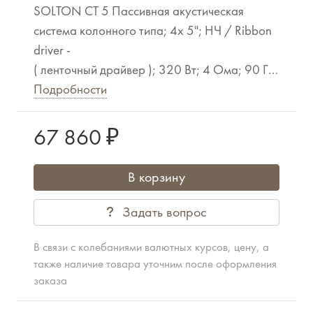
SOLTON CT 5 Пассивная акустическая
система колонного типа; 4x 5"; НЧ / Ribbon
driver -
( ленточный драйвер ); 320 Вт; 4 Ома; 90 Гц
- 20 кГц; Мах SPL: 128 dB;
Подробности
Дисперсия: 120° х 15°; Кроссовер: 2,5 кГц;
Разъёмы: 1 x NL4, Pins 1+/1-;
67 860 ₽
цвет ЧЁРНЫЙ; Габариты (WxHxD, мм): 170 x
860 x 180; Масса: 8 кг.
В корзину
Опционально: сабвуфер TA 15 Sub # 10902
Задать вопрос
В связи с колебаниями валютных курсов, цену, а
также наличие товара уточним после оформления
заказа