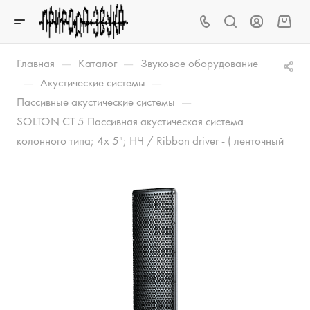
—
—
Главная
Каталог
Звуковое оборудование
—
—
Акустические системы
—
Пассивные акустические системы
SOLTON CT 5 Пассивная акустическая система
колонного типа; 4x 5"; НЧ / Ribbon driver - ( ленточный