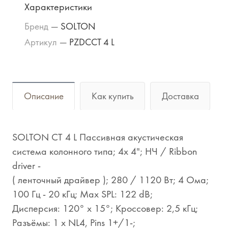
Характеристики
Бренд
—
SOLTON
Артикул
—
PZDCCT 4 L
Описание
Как купить
Доставка
SOLTON CT 4 L Пассивная акустическая
система колонного типа; 4x 4"; НЧ / Ribbon
driver -
( ленточный драйвер ); 280 / 1120 Вт; 4 Ома;
100 Гц - 20 кГц; Мах SPL: 122 dB;
Дисперсия: 120° х 15°; Кроссовер: 2,5 кГц;
Разъёмы: 1 x NL4, Pins 1+/1-;