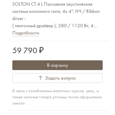
SOLTON CT 4 L Пассивная акустическая
система колонного типа; 4x 4"; НЧ / Ribbon
driver -
( ленточный драйвер ); 280 / 1120 Вт; 4
Ома; 100 Гц - 20 кГц; Мах SPL: 122 dB;
Подробности
Дисперсия: 120° х 15°; Кроссовер: 2,5 кГц;
Разъёмы: 1 x NL4, Pins 1+/1-;
59 790 ₽
цвет ЧЁРНЫЙ; Габариты (WxHxD, мм): 140 x
820 x 120; Масса: 5.5 кг.
В корзину
Опционально: сабвуфер TA 12 Sub # 10802
Задать вопрос
В связи с колебаниями валютных курсов, цену, а
также наличие товара уточним после оформления
заказа