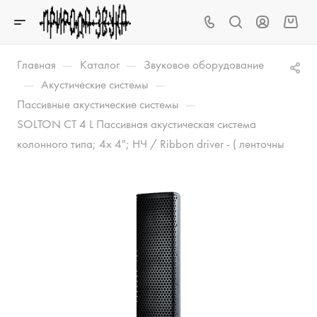
—
—
Главная
Каталог
Звуковое оборудование
—
—
Акустические системы
—
Пассивные акустические системы
SOLTON CT 4 L Пассивная акустическая система
колонного типа; 4x 4"; НЧ / Ribbon driver - ( ленточны