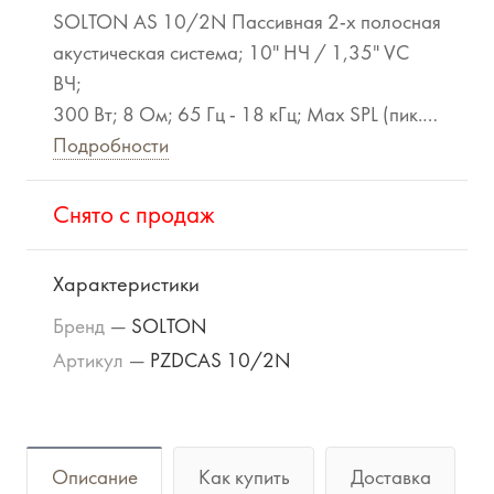
SOLTON AS 10/2N Пассивная 2-х полосная
акустическая система; 10" НЧ / 1,35" VC
ВЧ;
300 Вт; 8 Ом; 65 Гц - 18 кГц; Мах SPL (пик.):
128 дБ; Дисперсия 100° х 50°;
Подробности
7 точек подвеса, M8; Кроссовер: 2,7 кГц;
Разъёмы: 2 x NL4, Pins 1+/1-;
Cнято с продаж
Корпус: 15 мм фанера, (ШxВxГ, мм): 320 x
530 x 310; Масса: 13 кг
Характеристики
Бренд
—
SOLTON
Артикул
—
PZDCAS 10/2N
Описание
Как купить
Доставка