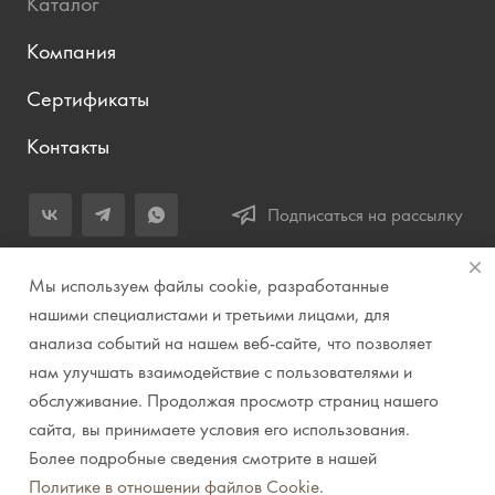
Каталог
Компания
Сертификаты
Контакты
Подписаться на рассылку
+7 (343) 283-04-11
Мы используем файлы cookie, разработанные
Заказать звонок
нашими специалистами и третьими лицами, для
анализа событий на нашем веб-сайте, что позволяет
info@prirodazvuka.ru
нам улучшать взаимодействие с пользователями и
620144, г. Екатеринбург, ул. Хохрякова, д. 98, салон 27, ТЦ
обслуживание. Продолжая просмотр страниц нашего
«Весенний», 2 этаж, Центральный вход с ул. Куйбышева
сайта, вы принимаете условия его использования.
Более подробные сведения смотрите в нашей
© 2007-2026 Компания "Природа звука" // Звук. Свет.
Политике в отношении файлов Cookie
.