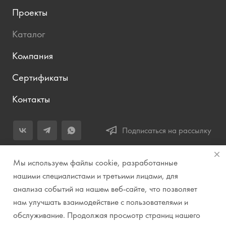
Проекты
Каталог
Компания
Сертификаты
Контакты
Подписаться на рассылку
+7 (343) 283-04-11
Мы используем файлы cookie, разработанные
Заказать звонок
нашими специалистами и третьими лицами, для
анализа событий на нашем веб-сайте, что позволяет
info@prirodazvuka.ru
нам улучшать взаимодействие с пользователями и
620144, г. Екатеринбург, ул. Хохрякова, д. 98, салон 27, ТЦ
обслуживание. Продолжая просмотр страниц нашего
«Весенний», 2 этаж, Центральный вход с ул. Куйбышева