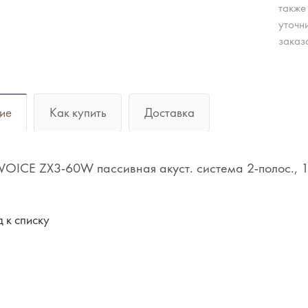
также
уточн
заказ
ие
Как купить
Доставка
OICE ZX3-60W пассивная акуст. система 2-полос., 12
 к списку