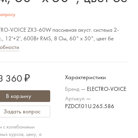
запросу
TRO-VOICE ZX3-60W пассивная акуст. система 2-
., 12'+2', 600Вт RMS, 8 Ом, 60° x 50°, цвет бе
обности
3 360 ₽
Характеристики
Бренд
—
ELECTRO-VOICE
В корзину
Артикул
—
PZDCF.01U.265.586
Задать вопрос
зи с колебаниями
ных курсов, цену, а