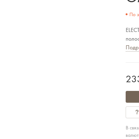
По 
ELEC
полос
Подр
23
В свя
валют