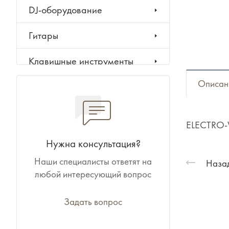
DJ-оборудование
Гитары
Клавишные инструменты
Описан
Ударные инструменты
Духовые инструменты
ELECTRO-V
Классические инструменты
Нужна консультация?
Наши специалисты ответят на
Народные инструменты
Назад
любой интересующий вопрос
Баяны, аккордеоны,
гармони
Задать вопрос
Ноты, учебники, книги