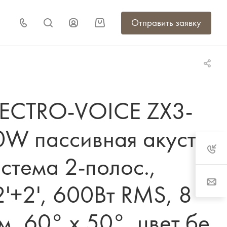
Отправить заявку
LECTRO-VOICE ZX3-
0W пассивная акуст.
стема 2-полос.,
'+2', 600Вт RMS, 8
, 60° x 50°, цвет бе