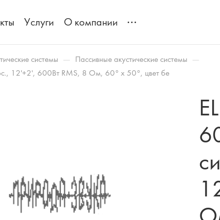
кты
Услуги
О компании
—
—
тические системы
Пассивные акустические системы
., 12'+2', 600Вт RMS, 8 Ом, 60° x 50°, цвет бе
E
6
си
12
Ом