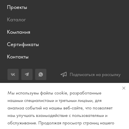
Проекты
Каталог
Компания
Сертификаты
Контакты
Подписаться на рассылку
+7 (343) 283-04-11
Мы используем файлы cookie, разработанные
Заказать звонок
нашими специалистами и третьими лицами, для
анализа событий на нашем веб-сайте, что позволяет
info@prirodazvuka.ru
нам улучшать взаимодействие с пользователями и
620144, г. Екатеринбург, ул. Хохрякова, д. 98, салон 27, ТЦ
обслуживание. Продолжая просмотр страниц нашего
«Весенний», 2 этаж, Центральный вход с ул. Куйбышева