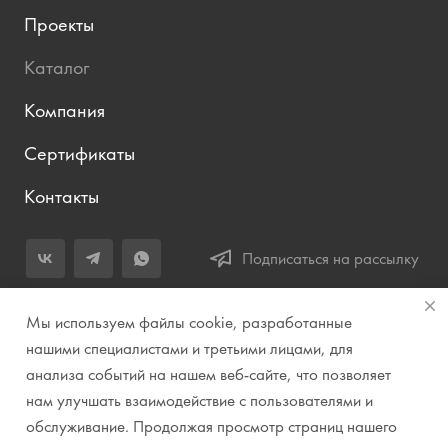
Проекты
Каталог
Компания
Сертификаты
Контакты
Подписаться на рассылку
+7 (343) 283-04-11
Мы используем файлы cookie, разработанные
Заказать звонок
нашими специалистами и третьими лицами, для
анализа событий на нашем веб-сайте, что позволяет
info@prirodazvuka.ru
нам улучшать взаимодействие с пользователями и
620144, г. Екатеринбург, ул. Хохрякова, д. 98, салон 27, ТЦ
обслуживание. Продолжая просмотр страниц нашего
«Весенний», 2 этаж, Центральный вход с ул. Куйбышева