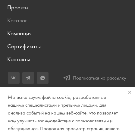
Проекты
Каталог
Компания
Сертификаты
Контакты
Подписаться на рассылку
+7 (343) 283-04-11
Мы используем файлы cookie, разработанные
Заказать звонок
нашими специалистами и третьими лицами, для
анализа событий на нашем веб-сайте, что позволяет
info@prirodazvuka.ru
нам улучшать взаимодействие с пользователями и
620144, г. Екатеринбург, ул. Хохрякова, д. 98, салон 27, ТЦ
обслуживание. Продолжая просмотр страниц нашего
«Весенний», 2 этаж, Центральный вход с ул. Куйбышева