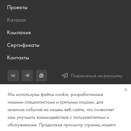
Проекты
Каталог
Компания
Сертификаты
Контакты
Подписаться на рассылку
+7 (343) 283-04-11
Мы используем файлы cookie, разработанные
Заказать звонок
нашими специалистами и третьими лицами, для
анализа событий на нашем веб-сайте, что позволяет
info@prirodazvuka.ru
нам улучшать взаимодействие с пользователями и
620144, г. Екатеринбург, ул. Хохрякова, д. 98, салон 27, ТЦ
обслуживание. Продолжая просмотр страниц нашего
«Весенний», 2 этаж, Центральный вход с ул. Куйбышева