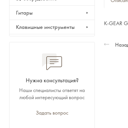
Описан
Гитары
K-GEAR G
Клавишные инструменты
Ударные инструменты
Назад
Духовые инструменты
Классические инструменты
Нужна консультация?
Народные инструменты
Наши специалисты ответят на
любой интересующий вопрос
Баяны, аккордеоны,
гармони
Задать вопрос
Ноты, учебники, книги