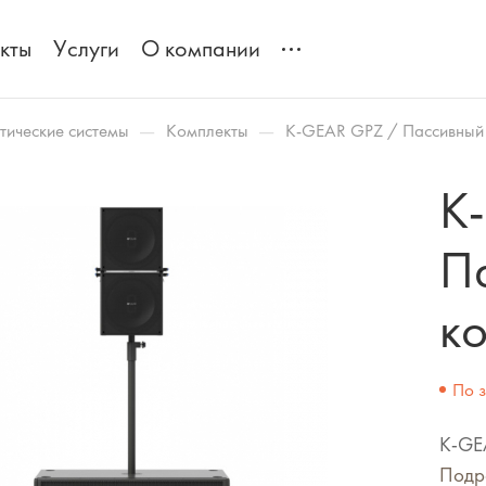
кты
Услуги
О компании
—
—
тические системы
Комплекты
K-GEAR GPZ / Пассивный 
K
П
к
По 
K-GE
Подр