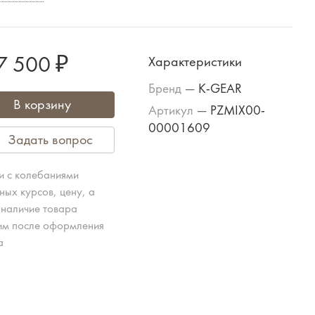
7 500 ₽
Характеристики
Бренд
—
K-GEAR
В корзину
Артикул
—
PZMIX00-
00001609
Задать вопрос
зи с колебаниями
ных курсов, цену, а
 наличие товара
им после оформления
а