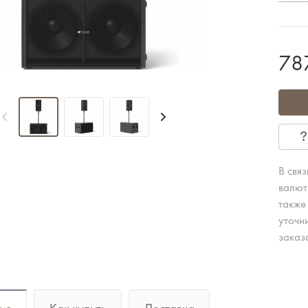
78
В свя
валют
также
уточн
заказ